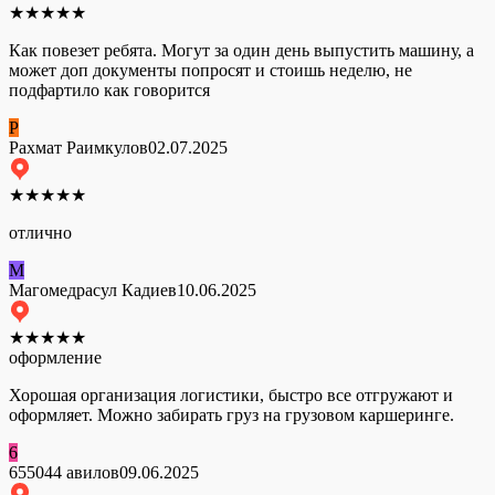
★
★
★
★
★
Как повезет ребята. Могут за один день выпустить машину, а
может доп документы попросят и стоишь неделю, не
подфартило как говорится
Р
Рахмат Раимкулов
02.07.2025
★
★
★
★
★
отлично
М
Магомедрасул Кадиев
10.06.2025
★
★
★
★
★
оформление
Хорошая организация логистики, быстро все отгружают и
оформляет. Можно забирать груз на грузовом каршеринге.
6
655044 авилов
09.06.2025