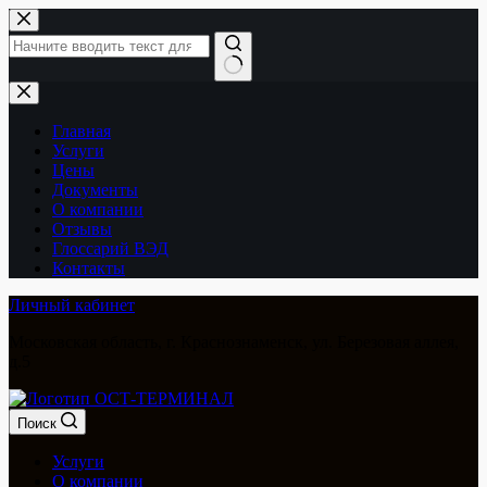
Перейти
к
сути
Ничего
не
найдено
Главная
Услуги
Цены
Документы
О компании
Отзывы
Глоссарий ВЭД
Контакты
Личный кабинет
Московская область, г. Краснознаменск, ул. Березовая аллея,
д.5
Поиск
Услуги
О компании