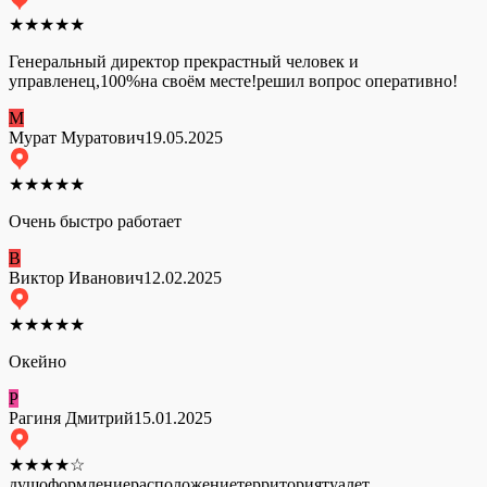
★
★
★
★
★
Генеральный директор прекрастный человек и
управленец,100%на своём месте!решил вопрос оперативно!
М
Мурат Муратович
19.05.2025
★
★
★
★
★
Очень быстро работает
В
Виктор Иванович
12.02.2025
★
★
★
★
★
Окейно
Р
Рагиня Дмитрий
15.01.2025
★
★
★
★
☆
душ
оформление
расположение
территория
туалет