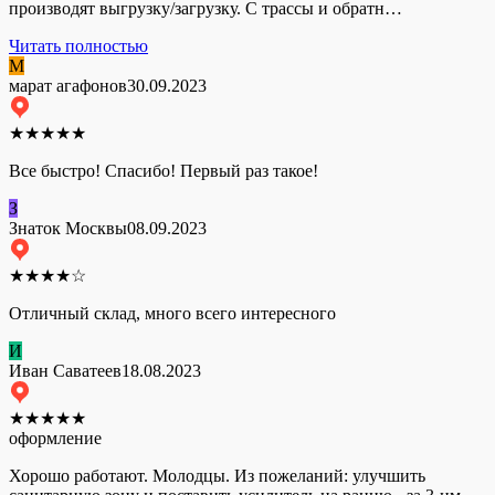
производят выгрузку/загрузку. С трассы и обратн…
Читать полностью
М
марат агафонов
30.09.2023
★
★
★
★
★
Все быстро! Спасибо! Первый раз такое!
З
Знаток Москвы
08.09.2023
★
★
★
★
☆
Отличный склад, много всего интересного
И
Иван Саватеев
18.08.2023
★
★
★
★
★
оформление
Хорошо работают. Молодцы. Из пожеланий: улучшить