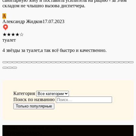
санитарную зону и поставить усилитель на рацию - за 3-им
складом не члышно вызова диспетчера.
А
Александр Жидков
17.07.2023
★
★
★
★
☆
туалет
4 звёзды за туалет,а так всё быстро и качественно.
Категория
Поиск по названию
Только популярные
143090, Московская область,
г. Краснознаменск,