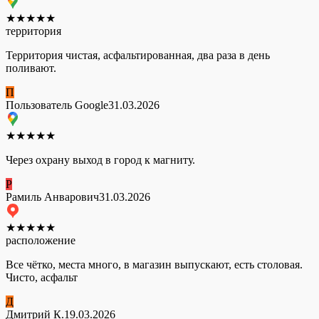
★
★
★
★
★
территория
Территория чистая, асфальтированная, два раза в день
поливают.
П
Пользователь Google
31.03.2026
★
★
★
★
★
Через охрану выход в город к магниту.
Р
Рамиль Анварович
31.03.2026
★
★
★
★
★
расположение
Все чётко, места много, в магазин выпускают, есть столовая.
Чисто, асфальт
Д
Дмитрий К.
19.03.2026