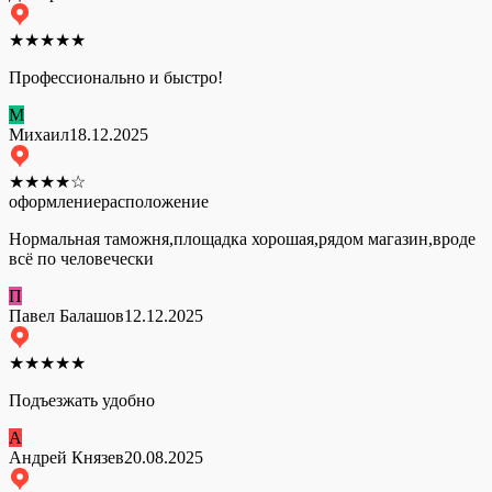
★
★
★
★
★
Профессионально и быстро!
М
Михаил
18.12.2025
★
★
★
★
☆
оформление
расположение
Нормальная таможня,площадка хорошая,рядом магазин,вроде
всё по человечески
П
Павел Балашов
12.12.2025
★
★
★
★
★
Подъезжать удобно
А
Андрей Князев
20.08.2025