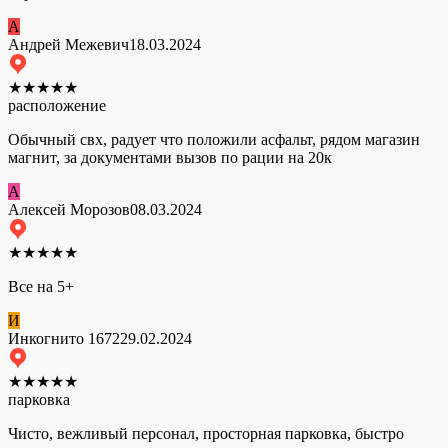
А
Андрей Межевич
18.03.2024
★
★
★
★
★
расположение
Обычный свх, радует что положили асфальт, рядом магазин
магнит, за документами вызов по рации на 20к
А
Алексей Морозов
08.03.2024
★
★
★
★
★
Все на 5+
И
Инкогнито 1672
29.02.2024
★
★
★
★
★
парковка
Чисто, вежливый персонал, просторная парковка, быстро