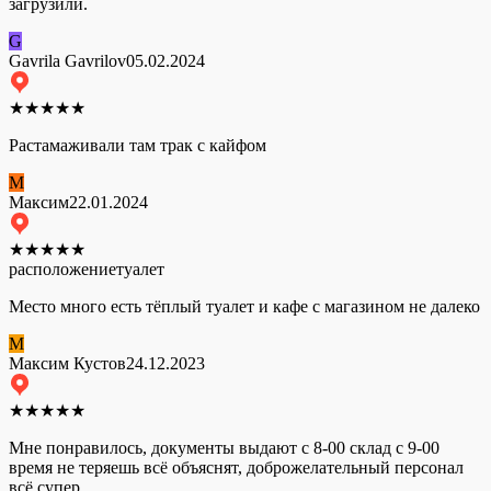
загрузили.
G
Gavrila Gavrilov
05.02.2024
★
★
★
★
★
Растамаживали там трак с кайфом
М
Максим
22.01.2024
★
★
★
★
★
расположение
туалет
Место много есть тёплый туалет и кафе с магазином не далеко
М
Максим Кустов
24.12.2023
★
★
★
★
★
Мне понравилось, документы выдают с 8-00 склад с 9-00
время не теряешь всё объяснят, доброжелательный персонал
всё супер