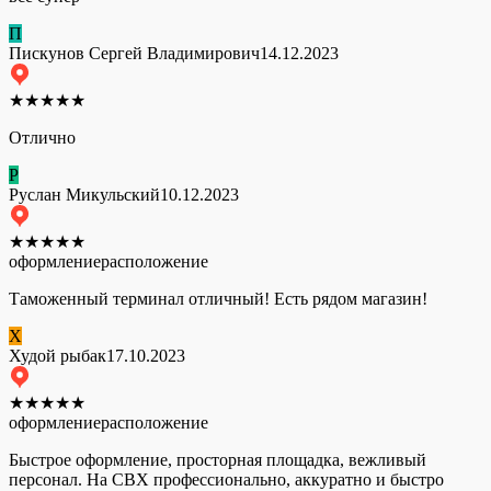
П
Пискунов Сергей Владимирович
14.12.2023
★
★
★
★
★
Отлично
Р
Руслан Микульский
10.12.2023
★
★
★
★
★
оформление
расположение
Таможенный терминал отличный! Есть рядом магазин!
Х
Худой рыбак
17.10.2023
★
★
★
★
★
оформление
расположение
Быстрое оформление, просторная площадка, вежливый
персонал. На СВХ профессионально, аккуратно и быстро