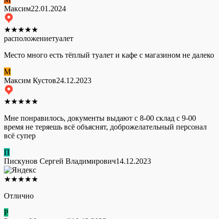
Максим
22.01.2024
★
★
★
★
★
расположение
туалет
Место много есть тёплый туалет и кафе с магазином не далеко
М
Максим Кустов
24.12.2023
★
★
★
★
★
Мне понравилось, документы выдают с 8-00 склад с 9-00
время не теряешь всё объяснят, доброжелательный персонал
всё супер
П
Пискунов Сергей Владимирович
14.12.2023
★
★
★
★
★
Отлично
Р