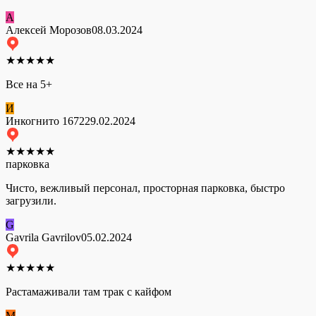
А
Алексей Морозов
08.03.2024
★
★
★
★
★
Все на 5+
И
Инкогнито 1672
29.02.2024
★
★
★
★
★
парковка
Чисто, вежливый персонал, просторная парковка, быстро
загрузили.
G
Gavrila Gavrilov
05.02.2024
★
★
★
★
★
Растамаживали там трак с кайфом
М