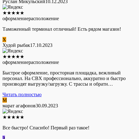
Руслан Микульский
10.12.2023
★
★
★
★
★
оформление
расположение
Таможенный терминал отличный! Есть рядом магазин!
Х
Худой рыбак
17.10.2023
★
★
★
★
★
оформление
расположение
Быстрое оформление, просторная площадка, вежливый
персонал. На СВХ профессионально, аккуратно и быстро
производят выгрузку/загрузку. С трассы и обратн…
Читать полностью
М
марат агафонов
30.09.2023
★
★
★
★
★
Все быстро! Спасибо! Первый раз такое!
З