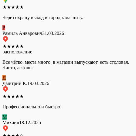
★
★
★
★
★
Через охрану выход в город к магниту.
Р
Рамиль Анварович
31.03.2026
★
★
★
★
★
расположение
Все чётко, места много, в магазин выпускают, есть столовая.
Чисто, асфальт
Д
Дмитрий К.
19.03.2026
★
★
★
★
★
Профессионально и быстро!
М
Михаил
18.12.2025
★
★
★
★
☆