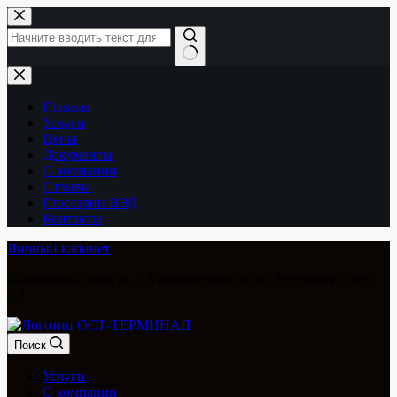
Перейти
к
сути
Ничего
не
найдено
Главная
Услуги
Цены
Документы
О компании
Отзывы
Глоссарий ВЭД
Контакты
Личный кабинет
Московская область, г. Краснознаменск, ул. Березовая аллея,
д.5
Поиск
Услуги
О компании