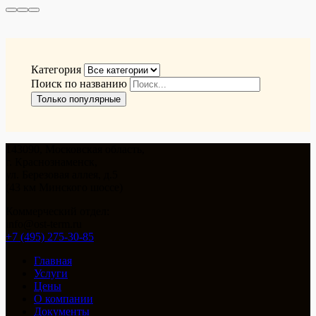
Категория
Поиск по названию
Только популярные
143090, Московская область,
г. Краснознаменск,
ул. Березовая аллея, д.5
(43 км Минского шоссе)
Коммерческий отдел:
info@ost-term.ru
+7 (495) 275-30-85
Главная
Услуги
Цены
О компании
Документы