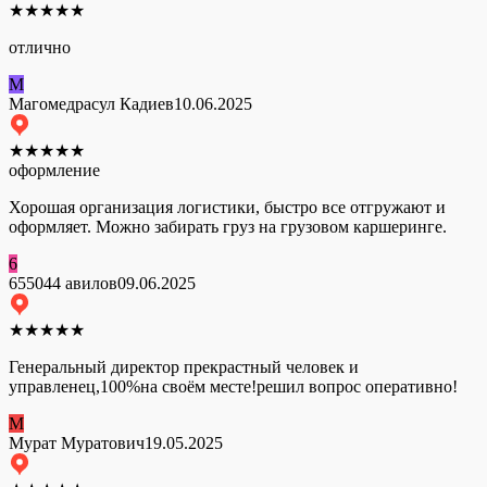
★
★
★
★
★
отлично
М
Магомедрасул Кадиев
10.06.2025
★
★
★
★
★
оформление
Хорошая организация логистики, быстро все отгружают и
оформляет. Можно забирать груз на грузовом каршеринге.
6
655044 авилов
09.06.2025
★
★
★
★
★
Генеральный директор прекрастный человек и
управленец,100%на своём месте!решил вопрос оперативно!
М
Мурат Муратович
19.05.2025