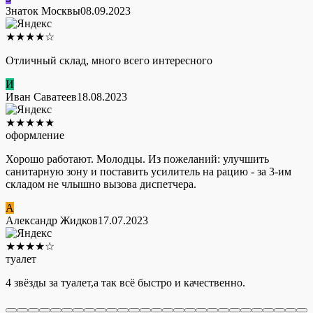
Знаток Москвы
08.09.2023
★
★
★
★
☆
Отличный склад, много всего интересного
И
Иван Саватеев
18.08.2023
★
★
★
★
★
оформление
Хорошо работают. Молодцы. Из пожеланий: улучшить
санитарную зону и поставить усилитель на рацию - за 3-им
складом не члышно вызова диспетчера.
А
Александр Жидков
17.07.2023
★
★
★
★
☆
туалет
4 звёзды за туалет,а так всё быстро и качественно.