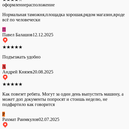
оформление
расположение
Нормальная таможня,площадка хорошая,рядом магазин,вроде
всё по человечески
П
Павел Балашов
12.12.2025
★
★
★
★
★
Подъезжать удобно
А
Андрей Князев
20.08.2025
★
★
★
★
★
Как повезет ребята. Могут за один день выпустить машину, а
может доп документы попросят и стоишь неделю, не
подфартило как говорится
Р
Рахмат Раимкулов
02.07.2025