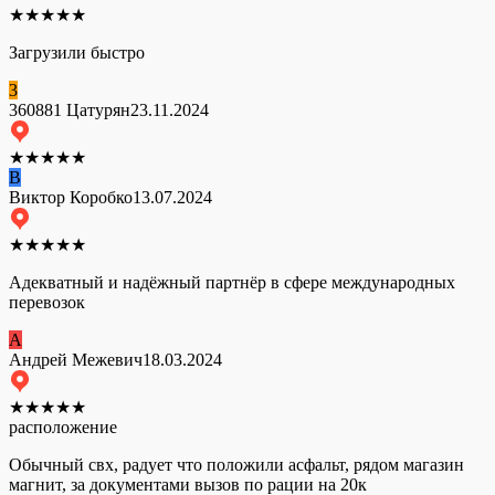
★
★
★
★
★
Загрузили быстро
3
360881 Цатурян
23.11.2024
★
★
★
★
★
В
Виктор Коробко
13.07.2024
★
★
★
★
★
Адекватный и надёжный партнёр в сфере международных
перевозок
А
Андрей Межевич
18.03.2024
★
★
★
★
★
расположение
Обычный свх, радует что положили асфальт, рядом магазин
магнит, за документами вызов по рации на 20к