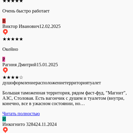
★
★
★
★
★
Очень быстро работает
В
Виктор Иванович
12.02.2025
★
★
★
★
★
Окейно
Р
Рагиня Дмитрий
15.01.2025
★
★
★
★
☆
душ
оформление
расположение
территория
туалет
Большая таможенная территория, рядом фаст-фуд, "Магнит",
АЗС, Столовая. Есть вагончик с душем и туалетом (внутри,
конечно, все в ужасном состоянии, но…
Читать полностью
И
Инкогнито 3284
24.11.2024