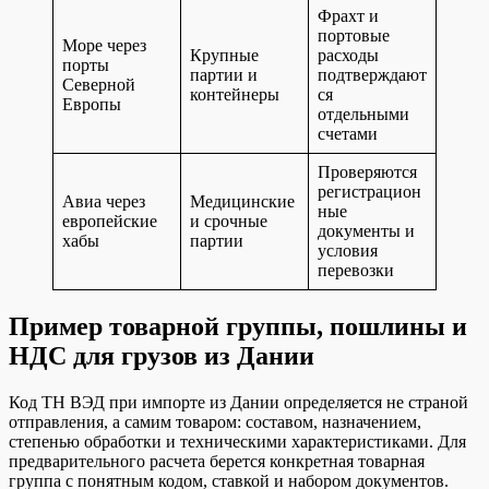
Фрахт и
портовые
Море через
Крупные
расходы
порты
партии и
подтверждают
Северной
контейнеры
ся
Европы
отдельными
счетами
Проверяются
регистрацион
Авиа через
Медицинские
ные
европейские
и срочные
документы и
хабы
партии
условия
перевозки
Пример товарной группы, пошлины и
НДС для грузов из Дании
Код ТН ВЭД при импорте из Дании определяется не страной
отправления, а самим товаром: составом, назначением,
степенью обработки и техническими характеристиками. Для
предварительного расчета берется конкретная товарная
группа с понятным кодом, ставкой и набором документов.