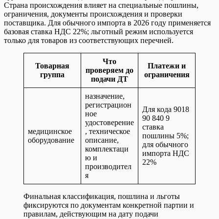
Страна происхождения влияет на специальные пошлины,
ограничения, документы происхождения и проверки
поставщика. Для обычного импорта в 2026 году применяется
базовая ставка НДС 22%; льготный режим используется
только для товаров из соответствующих перечней.
Что
Товарная
Платежи и
проверяем до
группа
ограничения
подачи ДТ
назначение,
регистрацион
Для кода 9018
ное
90 840 9
удостоверение
ставка
медицинское
, техническое
пошлины 5%;
оборудование
описание,
для обычного
комплектаци
импорта НДС
ю и
22%
производител
я
Финальная классификация, пошлина и льготы
фиксируются по документам конкретной партии и
правилам, действующим на дату подачи