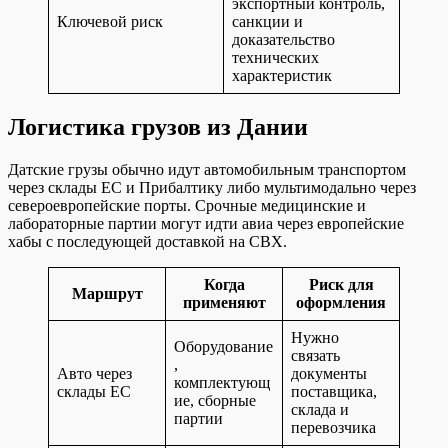
экспортный контроль,
Ключевой риск
санкции и
доказательство
технических
характеристик
Логистика грузов из Дании
Датские грузы обычно идут автомобильным транспортом
через склады ЕС и Прибалтику либо мультимодально через
североевропейские порты. Срочные медицинские и
лабораторные партии могут идти авиа через европейские
хабы с последующей доставкой на СВХ.
Когда
Риск для
Маршрут
применяют
оформления
Нужно
Оборудование
связать
,
Авто через
документы
комплектующ
склады ЕС
поставщика,
ие, сборные
склада и
партии
перевозчика