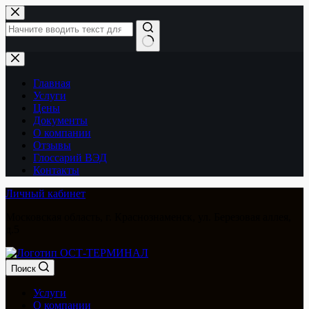
Перейти
к
сути
Ничего
не
найдено
Главная
Услуги
Цены
Документы
О компании
Отзывы
Глоссарий ВЭД
Контакты
Личный кабинет
Московская область, г. Краснознаменск, ул. Березовая аллея,
д.5
Поиск
Услуги
О компании