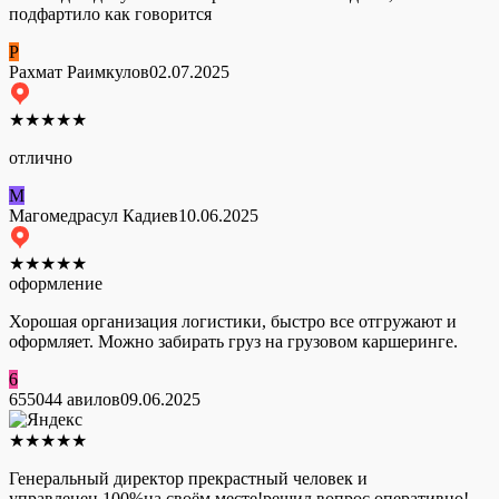
подфартило как говорится
Р
Рахмат Раимкулов
02.07.2025
★
★
★
★
★
отлично
М
Магомедрасул Кадиев
10.06.2025
★
★
★
★
★
оформление
Хорошая организация логистики, быстро все отгружают и
оформляет. Можно забирать груз на грузовом каршеринге.
6
655044 авилов
09.06.2025
★
★
★
★
★
Генеральный директор прекрастный человек и
управленец,100%на своём месте!решил вопрос оперативно!