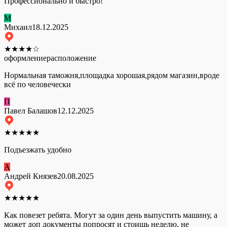
Профессионально и быстро!
М
Михаил
18.12.2025
★
★
★
★
☆
оформление
расположение
Нормальная таможня,площадка хорошая,рядом магазин,вроде
всё по человечески
П
Павел Балашов
12.12.2025
★
★
★
★
★
Подъезжать удобно
А
Андрей Князев
20.08.2025
★
★
★
★
★
Как повезет ребята. Могут за один день выпустить машину, а
может доп документы попросят и стоишь неделю, не