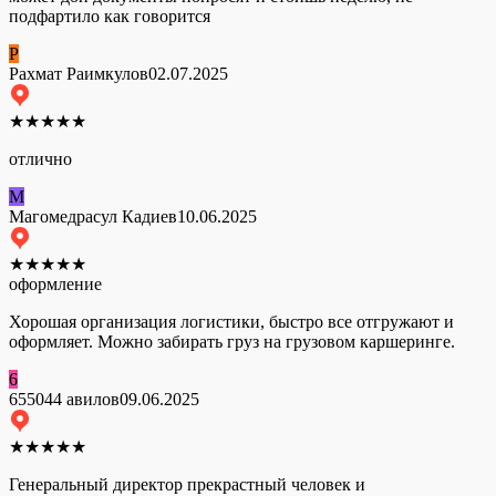
подфартило как говорится
Р
Рахмат Раимкулов
02.07.2025
★
★
★
★
★
отлично
М
Магомедрасул Кадиев
10.06.2025
★
★
★
★
★
оформление
Хорошая организация логистики, быстро все отгружают и
оформляет. Можно забирать груз на грузовом каршеринге.
6
655044 авилов
09.06.2025
★
★
★
★
★
Генеральный директор прекрастный человек и