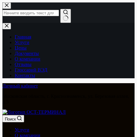
Перейти
к
сути
Ничего
не
найдено
Главная
Услуги
Цены
Документы
О компании
Отзывы
Глоссарий ВЭД
Контакты
Личный кабинет
Московская область, г. Краснознаменск, ул. Березовая аллея,
д.5
Поиск
Услуги
О компании