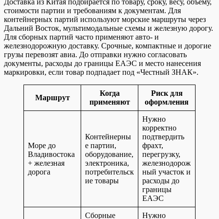
Доставка из Китая подбирается по товару, сроку, весу, объему,
стоимости партии и требованиям к документам. Для
контейнерных партий используют морские маршруты через
Дальний Восток, мультимодальные схемы и железную дорогу.
Для сборных партий часто применяют авто- и
железнодорожную доставку. Срочные, компактные и дорогие
грузы перевозят авиа. До отправки нужно согласовать
документы, расходы до границы ЕАЭС и место нанесения
маркировки, если товар подпадает под «Честный ЗНАК».
Когда
Риск для
Маршрут
применяют
оформления
Нужно
корректно
Контейнерны
подтвердить
Море до
е партии,
фрахт,
Владивостока
оборудование,
перегрузку,
+ железная
электроника,
железнодорож
дорога
потребительск
ный участок и
ие товары
расходы до
границы
ЕАЭС
Сборные
Нужно