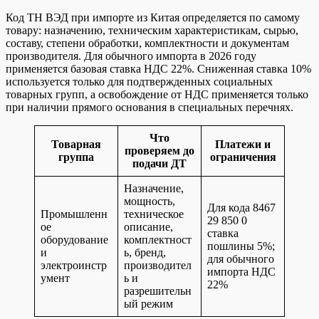
Код ТН ВЭД при импорте из Китая определяется по самому
товару: назначению, техническим характеристикам, сырью,
составу, степени обработки, комплектности и документам
производителя. Для обычного импорта в 2026 году
применяется базовая ставка НДС 22%. Сниженная ставка 10%
используется только для подтвержденных социальных
товарных групп, а освобождение от НДС применяется только
при наличии прямого основания в специальных перечнях.
Что
Товарная
Платежи и
проверяем до
группа
ограничения
подачи ДТ
Назначение,
мощность,
Для кода 8467
Промышленн
техническое
29 850 0
ое
описание,
ставка
оборудование
комплектност
пошлины 5%;
и
ь, бренд,
для обычного
электроинстр
производител
импорта НДС
умент
ь и
22%
разрешительн
ый режим