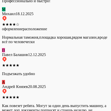
Профессионально и быстро!
М
Михаил
18.12.2025
★
★
★
★
☆
оформление
расположение
Нормальная таможня,площадка хорошая,рядом магазин,вроде
всё по человечески
П
Павел Балашов
12.12.2025
★
★
★
★
★
Подъезжать удобно
А
Андрей Князев
20.08.2025
★
★
★
★
★
Как повезет ребята. Могут за один день выпустить машину, а
может доп документы попросят и стоишь неделю, не