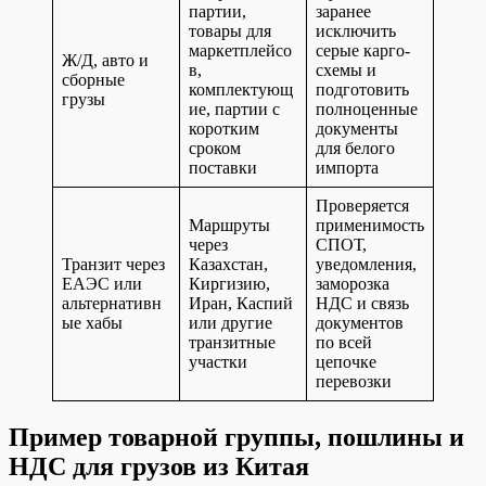
партии,
заранее
товары для
исключить
маркетплейсо
серые карго-
Ж/Д, авто и
в,
схемы и
сборные
комплектующ
подготовить
грузы
ие, партии с
полноценные
коротким
документы
сроком
для белого
поставки
импорта
Проверяется
Маршруты
применимость
через
СПОТ,
Транзит через
Казахстан,
уведомления,
ЕАЭС или
Киргизию,
заморозка
альтернативн
Иран, Каспий
НДС и связь
ые хабы
или другие
документов
транзитные
по всей
участки
цепочке
перевозки
Пример товарной группы, пошлины и
НДС для грузов из Китая