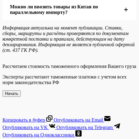
товары, медицинские изделия, брендовые товары,
Можно ли ввозить товары из Китая по
Чаще всего вопросы возникают по таможенной
товары для маркетплейсов и продукция, которая
параллельному импорту?
стоимости, коду ТН ВЭД, фрахту, оплате через агента,
подпадает под сертификацию или маркировку.
маркировке, брендам, разрешительным документам и
Информация актуальна на момент публикации. Ставки,
Можно, если товар и бренд входят в разрешенный
сборы, маршруты и расчёты проверяются по документам
соответствию товара описанию в инвойсе.
перечень, продукция оригинальная, а документы
конкретной поставки и правилам, действующим на дату
декларирования. Информация не является публичной офертой
подтверждают легальное введение товара в оборот за
(ст. 437 ГК РФ).
рубежом. Перед отгрузкой проверяются бренд, код ТН
ВЭД, цепочка покупки и документы поставщика.
Рассчитаем стоимость таможенного оформления Вашего груза
Эксперты рассчитают таможенные платежи с учетом всех
норм законодательства РФ
Начать
Копировать в буфер
Опубликовать на Email
Опубликовать на VK
Опубликовать на Telegram
Опубликовать на Одноклассники