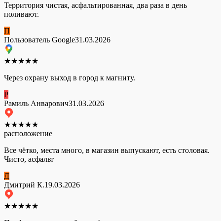
Территория чистая, асфальтированная, два раза в день
поливают.
П
Пользователь Google
31.03.2026
★
★
★
★
★
Через охрану выход в город к магниту.
Р
Рамиль Анварович
31.03.2026
★
★
★
★
★
расположение
Все чётко, места много, в магазин выпускают, есть столовая.
Чисто, асфальт
Д
Дмитрий К.
19.03.2026
★
★
★
★
★