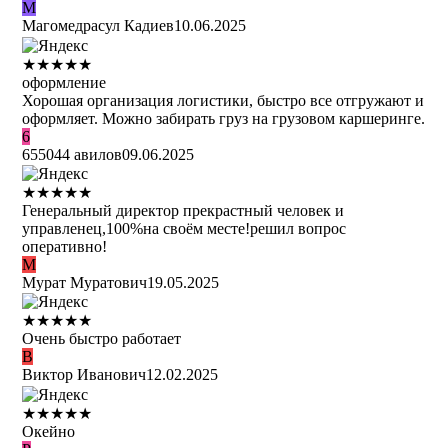
М
Магомедрасул Кадиев
10.06.2025
★
★
★
★
★
оформление
Хорошая организация логистики, быстро все отгружают и
оформляет. Можно забирать груз на грузовом каршеринге.
6
655044 авилов
09.06.2025
★
★
★
★
★
Генеральный директор прекрастный человек и
управленец,100%на своём месте!решил вопрос
оперативно!
М
Мурат Муратович
19.05.2025
★
★
★
★
★
Очень быстро работает
В
Виктор Иванович
12.02.2025
★
★
★
★
★
Окейно