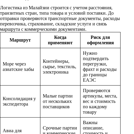
Логистика из Малайзии строится с учетом расстояния,
транзитных стран, типа товара и условий поставки. До
отправки проверяются транспортные документы, расходы
перевозчика, страхование, складские услуги и связь
маршрута с коммерческими документами.
Когда
Риск для
Маршрут
применяют
оформления
Нужно
подтвердить
Контейнеры,
Море через
перегрузки,
сырье, текстиль,
азиатские хабы
фрахт и расходы
электроника
до границы
ЕАЭС
Проверяются
Малые партии
артикулы, места,
Консолидация у
от нескольких
вес и стоимость
экспедитора
поставщиков
по каждому
товару
Важны
Срочные партии
описание,
Авиа для
и коммерческие
стоимость и