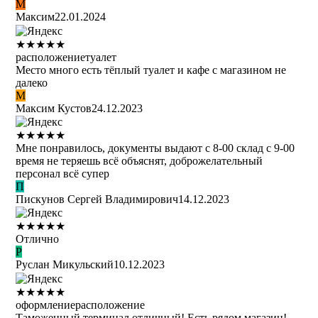
М
Максим
22.01.2024
★
★
★
★
★
расположение
туалет
Место много есть тёплый туалет и кафе с магазином не
далеко
М
Максим Кустов
24.12.2023
★
★
★
★
★
Мне понравилось, документы выдают с 8-00 склад с 9-00
время не теряешь всё объяснят, доброжелательный
персонал всё супер
П
Пискунов Сергей Владимирович
14.12.2023
★
★
★
★
★
Отлично
Р
Руслан Микульский
10.12.2023
★
★
★
★
★
оформление
расположение
Таможенный терминал отличный! Есть рядом магазин!