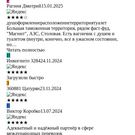
Р
Рагиня Дмитрий
15.01.2025
★
★
★
★
☆
душ
оформление
расположение
территория
туалет
Большая таможенная территория, рядом фаст-фуд,
"Магнит", АЗС, Столовая. Есть вагончик с душем и
туалетом (внутри, конечно, все в ужасном состоянии,
но…
Читать полностью
И
Инкогнито 3284
24.11.2024
★
★
★
★
★
Загрузили быстро
3
360881 Цатурян
23.11.2024
★
★
★
★
★
В
Виктор Коробко
13.07.2024
★
★
★
★
★
Адекватный и надёжный партнёр в сфере
международных перевозок