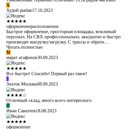
Х
Худой рыбак
17.10.2023
★
★
★
★
★
оформление
расположение
Быстрое оформление, просторная площадка, вежливый
персонал. На СВХ профессионально, аккуратно и быстро
производят выгрузку/загрузку. С трассы и обратн…
Читать полностью
М
марат агафонов
30.09.2023
★
★
★
★
★
Все быстро! Спасибо! Первый раз такое!
З
Знаток Москвы
08.09.2023
★
★
★
★
☆
Отличный склад, много всего интересного
И
Иван Саватеев
18.08.2023
★
★
★
★
★
оформление