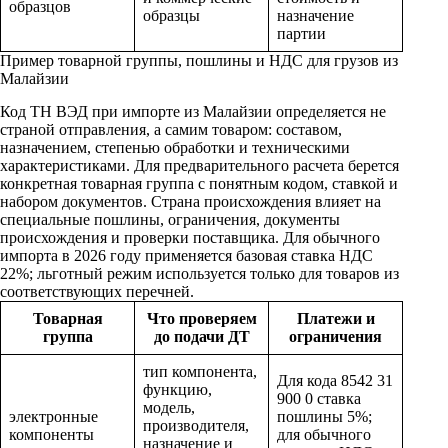
образцов
образцы
назначение
партии
Пример товарной группы, пошлины и НДС для грузов из
Малайзии
Код ТН ВЭД при импорте из Малайзии определяется не
страной отправления, а самим товаром: составом,
назначением, степенью обработки и техническими
характеристиками. Для предварительного расчета берется
конкретная товарная группа с понятным кодом, ставкой и
набором документов. Страна происхождения влияет на
специальные пошлины, ограничения, документы
происхождения и проверки поставщика. Для обычного
импорта в 2026 году применяется базовая ставка НДС
22%; льготный режим используется только для товаров из
соответствующих перечней.
Товарная
Что проверяем
Платежи и
группа
до подачи ДТ
ограничения
тип компонента,
Для кода 8542 31
функцию,
900 0 ставка
модель,
электронные
пошлины 5%;
производителя,
компоненты
для обычного
назначение и