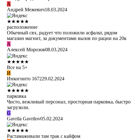
А
Андрей Межевич
18.03.2024
★
★
★
★
★
расположение
Обычный свх, радует что положили асфальт, рядом
магазин магнит, за документами вызов по рации на 20к
А
Алексей Морозов
08.03.2024
★
★
★
★
★
Все на 5+
И
Инкогнито 1672
29.02.2024
★
★
★
★
★
парковка
Чисто, вежливый персонал, просторная парковка, быстро
загрузили.
G
Gavrila Gavrilov
05.02.2024
★
★
★
★
★
Растамаживали там трак с кайфом