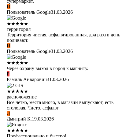
супермаркет.
П
Пользователь Google
31.03.2026
★
★
★
★
★
территория
Территория чистая, асфальтированная, два раза в день
поливают.
П
Пользователь Google
31.03.2026
★
★
★
★
★
Через охрану выход в город к магниту.
Р
Рамиль Анварович
31.03.2026
★
★
★
★
★
расположение
Все чётко, места много, в магазин выпускают, есть
столовая. Чисто, асфальт
Д
Дмитрий К.
19.03.2026
★
★
★
★
★
Профессионально и быстро!