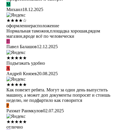
М
Михаил
18.12.2025
★
★
★
★
☆
оформление
расположение
Нормальная таможня,площадка хорошая,рядом
магазин,вроде всё по человечески
П
Павел Балашов
12.12.2025
★
★
★
★
★
Подъезжать удобно
А
Андрей Князев
20.08.2025
★
★
★
★
★
Как повезет ребята. Могут за один день выпустить
машину, а может доп документы попросят и стоишь
неделю, не подфартило как говорится
Р
Рахмат Раимкулов
02.07.2025
★
★
★
★
★
отлично