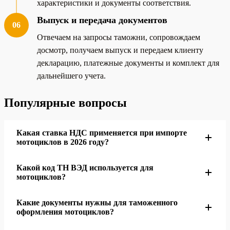
характеристики и документы соответствия.
Выпуск и передача документов
06
Отвечаем на запросы таможни, сопровождаем
досмотр, получаем выпуск и передаем клиенту
декларацию, платежные документы и комплект для
дальнейшего учета.
Популярные вопросы
Какая ставка НДС применяется при импорте
мотоциклов в 2026 году?
Какой код ТН ВЭД используется для
Для обычного импорта применяется НДС 22%. НДС
мотоциклов?
рассчитывается по налоговой базе с учетом
таможенной стоимости, пошлины и других элементов,
Какие документы нужны для таможенного
Код определяется по техническим характеристикам,
когда они включаются в расчет
оформления мотоциклов?
назначению, двигателю, массе, мощности, возрасту и