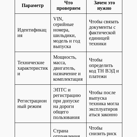
Что
Зачем это
Параметр
проверяем
нужно
VIN,
Чтобы связать
серийные
документы с
Идентификац
номера,
фактической
ия
шильдики,
единицей
модель и год
техники
выпуска
Мощность,
Чтобы
Технические
масса,
определить
характеристик
двигатель,
код ТН ВЭД и
и
назначение и
платежи
комплектация
ЭПТС и
Чтобы после
регистрацию
выпуска
Регистрацион
при допуске
техника могла
ный режим
на дороги
эксплуатиров
общего
аться законно
пользования
Чтобы
Страна
снизить риск
отправления,