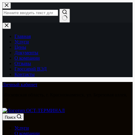
Перейти
к
сути
Ничего
не
найдено
Главная
Услуги
Цены
Документы
О компании
Отзывы
Глоссарий ВЭД
Контакты
Личный кабинет
Московская область, г. Краснознаменск, ул. Березовая аллея,
д.5
Поиск
Услуги
О компании