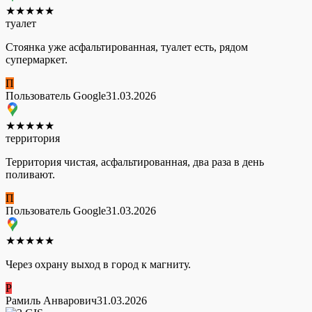
★
★
★
★
★
туалет
Стоянка уже асфальтированная, туалет есть, рядом
супермаркет.
П
Пользователь Google
31.03.2026
★
★
★
★
★
территория
Территория чистая, асфальтированная, два раза в день
поливают.
П
Пользователь Google
31.03.2026
★
★
★
★
★
Через охрану выход в город к магниту.
Р
Рамиль Анварович
31.03.2026