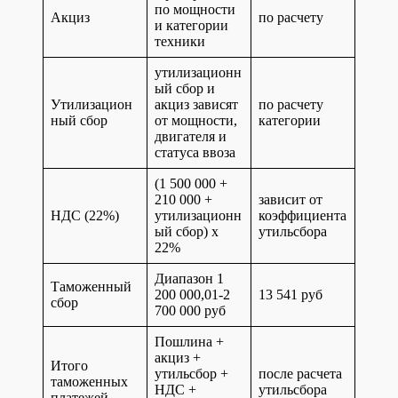
по мощности
Акциз
по расчету
и категории
техники
утилизационн
ый сбор и
Утилизацион
акциз зависят
по расчету
ный сбор
от мощности,
категории
двигателя и
статуса ввоза
(1 500 000 +
210 000 +
зависит от
НДС (22%)
утилизационн
коэффициента
ый сбор) x
утильсбора
22%
Диапазон 1
Таможенный
200 000,01-2
13 541 руб
сбор
700 000 руб
Пошлина +
акциз +
Итого
утильсбор +
после расчета
таможенных
НДС +
утильсбора
платежей