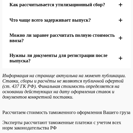
документам производителя. Перед подачей декларации
Как рассчитывается утилизационный сбор?
Нужны контракт, инвойс, платежные и транспортные
код фиксируется по конкретной единице техники
документы, техническое описание, фотографии VIN
Что чаще всего задерживает выпуск?
Утилизационный сбор и акциз зависят от мощности,
или серийных номеров, документы соответствия,
двигателя и статуса ввоза. Точный расчет выполняется
регистрационный пакет и расчет платежей
Можно ли заранее рассчитать полную стоимость
Выпуск задерживают неподтвержденная стоимость,
по документам конкретной поставки
ввоза?
неполный технический пакет, ошибка в мощности,
скорости, батарее или категории транспорта, ошибки в
Нужны ли документы для регистрации после
Да. Для расчета нужны инвойс, маршрут,
платежах и расхождения в идентификационных
выпуска?
характеристики мотоцикл, год выпуска, масса,
номерах
мощность, двигатель, статус импортера и документы
Информация на странице актуальна на момент публикации.
Да. Для этой категории проверяются ЭПТС и
Ставки, сборы и расчёты не являются публичной офертой
соответствия
регистрацию при допуске на дороги общего
(ст. 437 ГК РФ). Финальная стоимость определяется на
основании действующих на дату оформления ставок и
пользования. Регистрационный пакет лучше
документов конкретной поставки.
согласовать до ввоза
Рассчитаем стоимость таможенного оформления Вашего груза
Эксперты рассчитают таможенные платежи с учетом всех
норм законодательства РФ