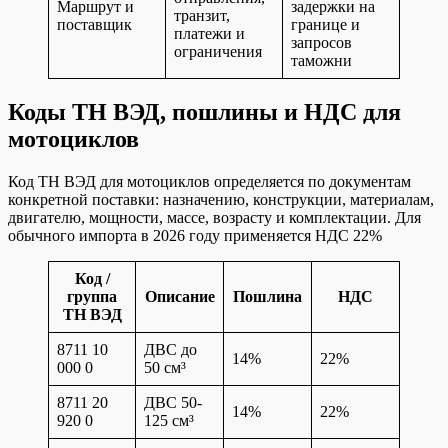
Маршрут и
задержки на
транзит,
поставщик
границе и
платежи и
запросов
ограничения
таможни
Коды ТН ВЭД, пошлины и НДС для
мотоциклов
Код ТН ВЭД для мотоциклов определяется по документам
конкретной поставки: назначению, конструкции, материалам,
двигателю, мощности, массе, возрасту и комплектации. Для
обычного импорта в 2026 году применяется НДС 22%
Код /
группа
Описание
Пошлина
НДС
ТН ВЭД
8711 10
ДВС до
14%
22%
000 0
50 см³
8711 20
ДВС 50-
14%
22%
920 0
125 см³