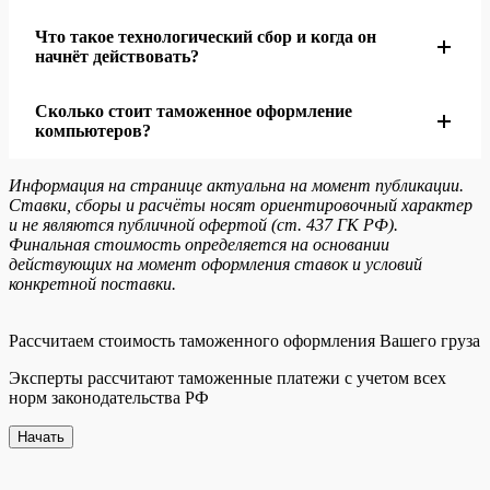
опасных веществ). Мы помогаем организовать
нанесение кодов Data Matrix — с 1 мая 2026 года.
Что такое технологический сбор и когда он
испытания и получить все документы.
Да, бренды из перечня Минпромторга ввозятся без
Полная фиксация оборота — с 1 декабря 2026 года.
начнёт действовать?
согласия правообладателя. Постановление № 2109
продлило этот порядок до конца 2026 года.
Сколько стоит таможенное оформление
С 1 сентября 2026 года вводится технологический сбор
Исключение — ноутбуки HP и Fujitsu, которые
компьютеров?
для импортёров электроники. Ставка фиксированная
выведены из перечня.
— не более 5 000 ₽ за единицу продукции.
Информация на странице актуальна на момент публикации.
Декларирование одной партии — от 3 000 ₽.
Ставки, сборы и расчёты носят ориентировочный характер
Уплачивается юридическими лицами и ИП.
Определение кода ТН ВЭД — от 450 ₽ за артикул.
и не являются публичной офертой (ст. 437 ГК РФ).
Финальная стоимость определяется на основании
Точная стоимость зависит от количества позиций и
действующих на момент оформления ставок и условий
необходимости дополнительных услуг. Цены указаны
конкретной поставки.
без НДС.
Рассчитаем стоимость таможенного оформления Вашего груза
Эксперты рассчитают таможенные платежи с учетом всех
норм законодательства РФ
Начать