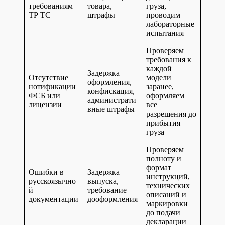
требованиям
товара,
груза,
ТР ТС
штрафы
проводим
лабораторные
испытания
Проверяем
требования к
каждой
Задержка
Отсутствие
модели
оформления,
нотификации
заранее,
конфискация,
ФСБ или
оформляем
администрати
лицензии
все
вные штрафы
разрешения до
прибытия
груза
Проверяем
полноту и
формат
Ошибки в
Задержка
инструкций,
русскоязычно
выпуска,
технических
й
требование
описаний и
документации
дооформления
маркировки
до подачи
декларации