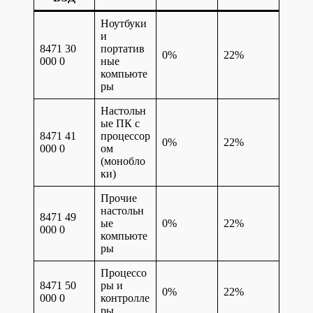
Ноутбуки
и
8471 30
портатив
0%
22%
000 0
ные
компьюте
ры
Настольн
ые ПК с
8471 41
процессор
0%
22%
000 0
ом
(монобло
ки)
Прочие
настольн
8471 49
ые
0%
22%
000 0
компьюте
ры
Процессо
8471 50
ры и
0%
22%
000 0
контролле
ры