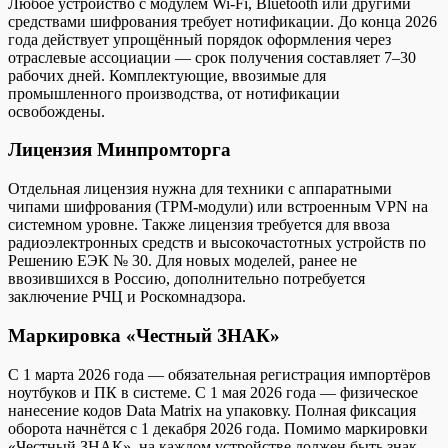
Любое устройство с модулем Wi-Fi, Bluetooth или другими
средствами шифрования требует нотификации. До конца 2026
года действует упрощённый порядок оформления через
отраслевые ассоциации — срок получения составляет 7–30
рабочих дней. Комплектующие, ввозимые для
промышленного производства, от нотификации
освобождены.
Лицензия Минпромторга
Отдельная лицензия нужна для техники с аппаратными
чипами шифрования (TPM-модули) или встроенным VPN на
системном уровне. Также лицензия требуется для ввоза
радиоэлектронных средств и высокочастотных устройств по
Решению ЕЭК № 30. Для новых моделей, ранее не
ввозившихся в Россию, дополнительно потребуется
заключение РЧЦ и Роскомнадзора.
Маркировка «Честный ЗНАК»
С 1 марта 2026 года — обязательная регистрация импортёров
ноутбуков и ПК в системе. С 1 мая 2026 года — физическое
нанесение кодов Data Matrix на упаковку. Полная фиксация
оборота начнётся с 1 декабря 2026 года. Помимо маркировки
«Честный ЗНАК», на каждом устройстве должен быть знак