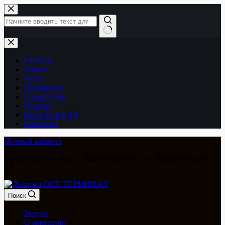
Перейти
к
сути
Ничего
не
найдено
Главная
Услуги
Цены
Документы
О компании
Отзывы
Глоссарий ВЭД
Контакты
Личный кабинет
Московская область, г. Краснознаменск, ул. Березовая аллея,
д.5
Поиск
Услуги
О компании