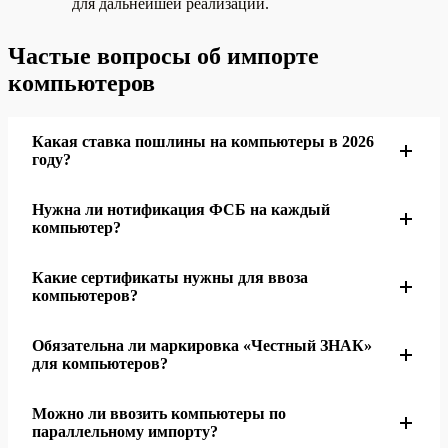
для дальнейшей реализации.
Частые вопросы об импорте
компьютеров
Какая ставка пошлины на компьютеры в 2026
году?
Нужна ли нотификация ФСБ на каждый
Для большинства компьютеров и комплектующих
компьютер?
(группа 8471 ТН ВЭД) ставка ввозной пошлины
составляет 0%. Основной платёж — НДС 22% от
Какие сертификаты нужны для ввоза
Нотификация требуется для устройств с модулями
таможенной стоимости.
компьютеров?
шифрования — Wi-Fi, Bluetooth, встроенные средства
криптозащиты. До конца 2026 года действует
Обязательна ли маркировка «Честный ЗНАК»
Обязательны декларации или сертификаты по трём
упрощённый порядок оформления. Комплектующие
для компьютеров?
регламентам: ТР ТС 004/2011 (низковольтное
для промышленного производства освобождены от
оборудование), ТР ТС 020/2011 (электромагнитная
Можно ли ввозить компьютеры по
этого требования.
С 1 марта 2026 года импортёры ноутбуков и ПК
совместимость) и ТР ЕАЭС 037/2016 (ограничение
параллельному импорту?
обязаны зарегистрироваться в системе. Физическое