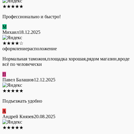
★
★
★
★
★
Профессионально и быстро!
М
Михаил
18.12.2025
★
★
★
★
☆
оформление
расположение
Нормальная таможня,площадка хорошая,рядом магазин,вроде
всё по человечески
П
Павел Балашов
12.12.2025
★
★
★
★
★
Подъезжать удобно
А
Андрей Князев
20.08.2025
★
★
★
★
★