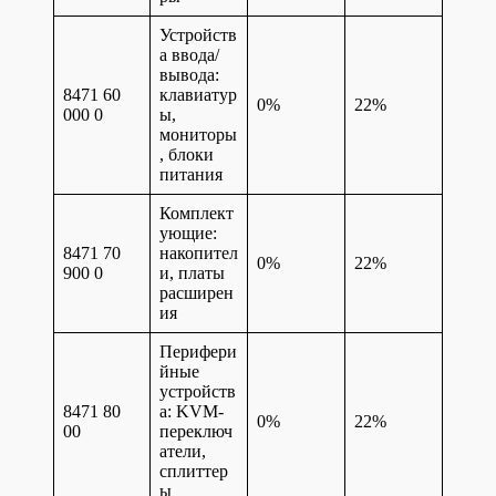
Устройств
а ввода/
вывода:
8471 60
клавиатур
0%
22%
000 0
ы,
мониторы
, блоки
питания
Комплект
ующие:
8471 70
накопител
0%
22%
900 0
и, платы
расширен
ия
Перифери
йные
устройств
8471 80
а: KVM-
0%
22%
00
переключ
атели,
сплиттер
ы