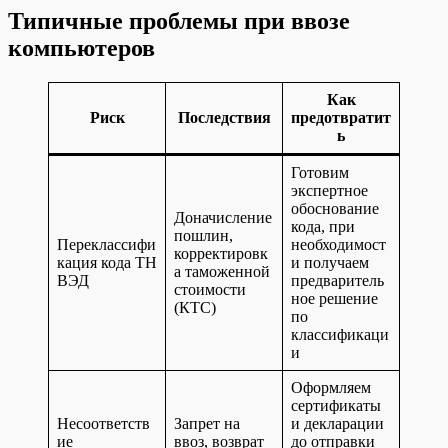
Типичные проблемы при ввозе
компьютеров
Как
Риск
Последствия
предотвратит
ь
Готовим
экспертное
обоснование
Доначисление
кода, при
пошлин,
Переклассифи
необходимост
корректировк
кация кода ТН
и получаем
а таможенной
ВЭД
предваритель
стоимости
ное решение
(КТС)
по
классификаци
и
Оформляем
сертификаты
Несоответств
Запрет на
и декларации
ие
ввоз, возврат
до отправки