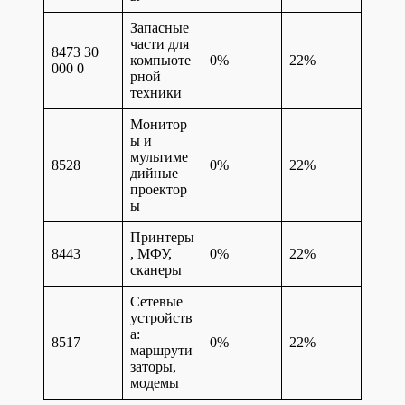
Запасные
части для
8473 30
компьюте
0%
22%
000 0
рной
техники
Монитор
ы и
мультиме
8528
0%
22%
дийные
проектор
ы
Принтеры
8443
, МФУ,
0%
22%
сканеры
Сетевые
устройств
а:
8517
0%
22%
маршрути
заторы,
модемы