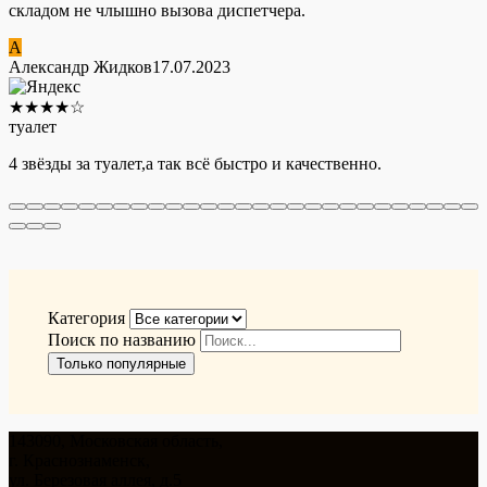
складом не члышно вызова диспетчера.
А
Александр Жидков
17.07.2023
★
★
★
★
☆
туалет
4 звёзды за туалет,а так всё быстро и качественно.
Категория
Поиск по названию
Только популярные
143090, Московская область,
г. Краснознаменск,
ул. Березовая аллея, д.5