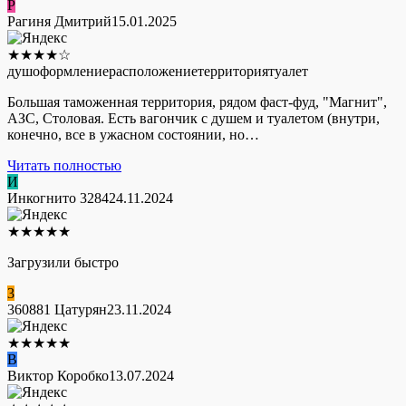
Р
Рагиня Дмитрий
15.01.2025
★
★
★
★
☆
душ
оформление
расположение
территория
туалет
Большая таможенная территория, рядом фаст-фуд, "Магнит",
АЗС, Столовая. Есть вагончик с душем и туалетом (внутри,
конечно, все в ужасном состоянии, но…
Читать полностью
И
Инкогнито 3284
24.11.2024
★
★
★
★
★
Загрузили быстро
3
360881 Цатурян
23.11.2024
★
★
★
★
★
В
Виктор Коробко
13.07.2024