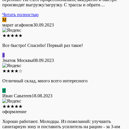
производят выгрузку/загрузку. С трассы и обратн…
Читать полностью
М
марат агафонов
30.09.2023
★
★
★
★
★
Все быстро! Спасибо! Первый раз такое!
З
Знаток Москвы
08.09.2023
★
★
★
★
☆
Отличный склад, много всего интересного
И
Иван Саватеев
18.08.2023
★
★
★
★
★
оформление
Хорошо работают. Молодцы. Из пожеланий: улучшить
санитарную зону и поставить усилитель на рацию - за 3-им