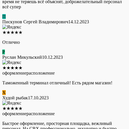
время не теряешь всё объяснят, доброжелательный персонал
всё супер
П
Пискунов Сергей Владимирович
14.12.2023
★
★
★
★
★
Отлично
Р
Руслан Микульский
10.12.2023
★
★
★
★
★
оформление
расположение
Таможенный терминал отличный! Есть рядом магазин!
Х
Худой рыбак
17.10.2023
★
★
★
★
★
оформление
расположение
Быстрое оформление, просторная площадка, вежливый
персонал. На СВХ профессионально, аккуратно и быстро