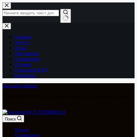
Перейти
к
сути
Ничего
не
найдено
Главная
Услуги
Цены
Документы
О компании
Отзывы
Глоссарий ВЭД
Контакты
Личный кабинет
Московская область, г. Краснознаменск, ул. Березовая аллея,
д.5
Поиск
Услуги
О компании