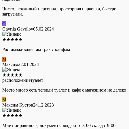
Чисто, вежливый персонал, просторная парковка, быстро
загрузили.
G
Gavrila Gavrilov
05.02.2024
★
★
★
★
★
Растамаживали там трак с кайфом
М
Максим
22.01.2024
★
★
★
★
★
расположение
туалет
Место много есть тёплый туалет и кафе с магазином не далеко
М
Максим Кустов
24.12.2023
★
★
★
★
★
Мне понравилось, документы выдают с 8-00 склад с 9-00