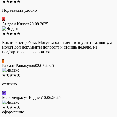
★
★
★
★
★
Подъезжать удобно
А
Андрей Князев
20.08.2025
★
★
★
★
★
Как повезет ребята. Могут за один день выпустить машину, а
может доп документы попросят и стоишь неделю, не
подфартило как говорится
Р
Рахмат Раимкулов
02.07.2025
★
★
★
★
★
отлично
М
Магомедрасул Кадиев
10.06.2025
★
★
★
★
★
оформление