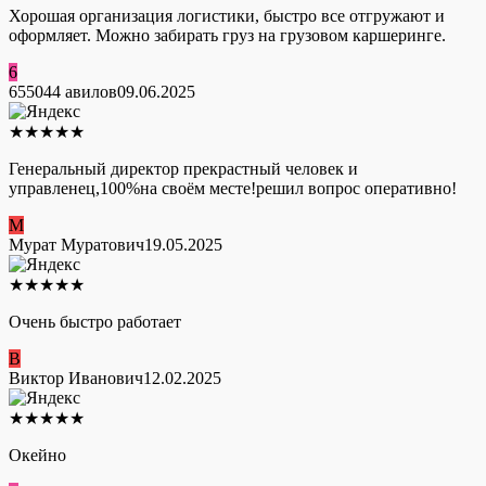
Хорошая организация логистики, быстро все отгружают и
оформляет. Можно забирать груз на грузовом каршеринге.
6
655044 авилов
09.06.2025
★
★
★
★
★
Генеральный директор прекрастный человек и
управленец,100%на своём месте!решил вопрос оперативно!
М
Мурат Муратович
19.05.2025
★
★
★
★
★
Очень быстро работает
В
Виктор Иванович
12.02.2025
★
★
★
★
★
Окейно