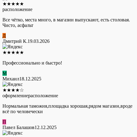
★
★
★
★
★
расположение
Все чётко, места много, в магазин выпускают, есть столовая.
Чисто, асфальт
Д
Дмитрий К.
19.03.2026
★
★
★
★
★
Профессионально и быстро!
М
Михаил
18.12.2025
★
★
★
★
☆
оформление
расположение
Нормальная таможня,площадка хорошая,рядом магазин,вроде
всё по человечески
П
Павел Балашов
12.12.2025