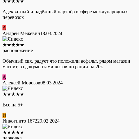
★
★
★
★
★
Адекватный и надёжный партнёр в сфере международных
перевозок
А
Андрей Межевич
18.03.2024
★
★
★
★
★
расположение
Обычный свх, радует что положили асфальт, рядом магазин
магнит, за документами вызов по рации на 20к
А
Алексей Морозов
08.03.2024
★
★
★
★
★
Все на 5+
И
Инкогнито 1672
29.02.2024
★
★
★
★
★
парковка