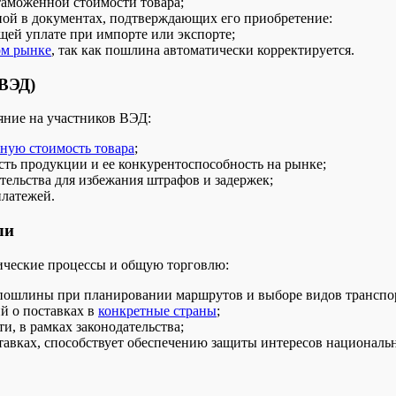
таможенной стоимости товара;
нной в документах, подтверждающих его приобретение:
ей уплате при импорте или экспорте;
м рынке
, так как пошлина автоматически корректируется.
(ВЭД)
яние на участников ВЭД:
ную стоимость товара
;
ть продукции и ее конкурентоспособность на рынке;
ельства для избежания штрафов и задержек;
платежей.
ли
ические процессы и общую торговлю:
пошлины при планировании маршрутов и выборе видов транспо
й о поставках в
конкретные страны
;
, в рамках законодательства;
тавках, способствует обеспечению защиты интересов националь