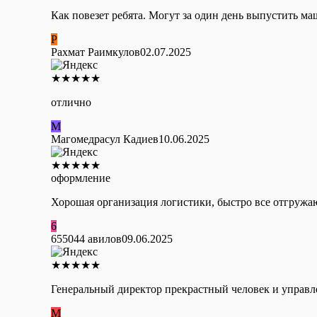
Как повезет ребята. Могут за один день выпустить м
Р
Рахмат Раимкулов
02.07.2025
★
★
★
★
★
отлично
М
Магомедрасул Кадиев
10.06.2025
★
★
★
★
★
оформление
Хорошая организация логистики, быстро все отгружаю
6
655044 авилов
09.06.2025
★
★
★
★
★
Генеральный директор прекрастный человек и управл
М