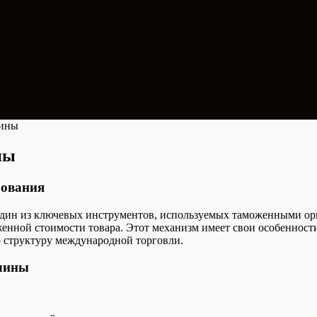
лины
ны
рования
один из ключевых инструментов, используемых таможенными орг
оженной стоимости товара. Этот механизм имеет свои особеннос
 структуру международной торговли.
шлины