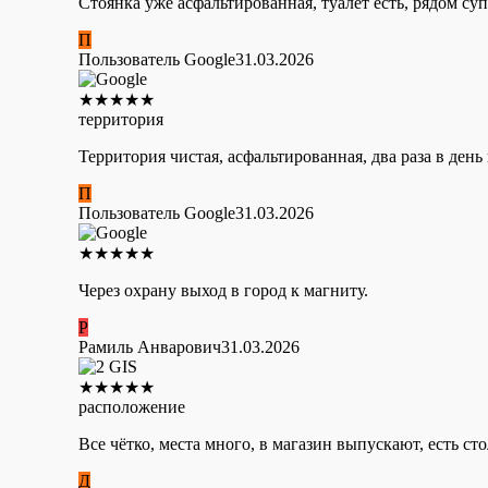
Стоянка уже асфальтированная, туалет есть, рядом суп
П
Пользователь Google
31.03.2026
★
★
★
★
★
территория
Территория чистая, асфальтированная, два раза в день
П
Пользователь Google
31.03.2026
★
★
★
★
★
Через охрану выход в город к магниту.
Р
Рамиль Анварович
31.03.2026
★
★
★
★
★
расположение
Все чётко, места много, в магазин выпускают, есть сто
Д