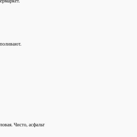
ермаркет.
 поливают.
ловая. Чисто, асфальт