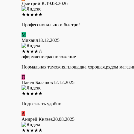
Дмитрий К.
19.03.2026
★
★
★
★
★
Профессионально и быстро!
М
Михаил
18.12.2025
★
★
★
★
☆
оформление
расположение
Нормальная таможня,площадка хорошая,рядом магазин
П
Павел Балашов
12.12.2025
★
★
★
★
★
Подъезжать удобно
А
Андрей Князев
20.08.2025
★
★
★
★
★