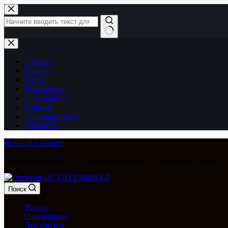
Перейти
к
сути
Ничего
не
найдено
Главная
Услуги
Цены
Документы
О компании
Отзывы
Глоссарий ВЭД
Контакты
Личный кабинет
Московская область, г. Краснознаменск, ул. Березовая аллея, д.5
Поиск
Услуги
О компании
Документы