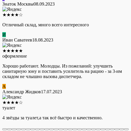
Знаток Москвы
08.09.2023
★
★
★
★
☆
Отличный склад, много всего интересного
И
Иван Саватеев
18.08.2023
★
★
★
★
★
оформление
Хорошо работают. Молодцы. Из пожеланий: улучшить
санитарную зону и поставить усилитель на рацию - за 3-им
складом не члышно вызова диспетчера.
А
Александр Жидков
17.07.2023
★
★
★
★
☆
туалет
4 звёзды за туалет,а так всё быстро и качественно.