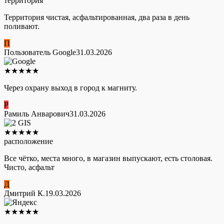
территория
Территория чистая, асфальтированная, два раза в день
поливают.
П
Пользователь Google
31.03.2026
★
★
★
★
★
Через охрану выход в город к магниту.
Р
Рамиль Анварович
31.03.2026
★
★
★
★
★
расположение
Все чётко, места много, в магазин выпускают, есть столовая.
Чисто, асфальт
Д
Дмитрий К.
19.03.2026
★
★
★
★
★