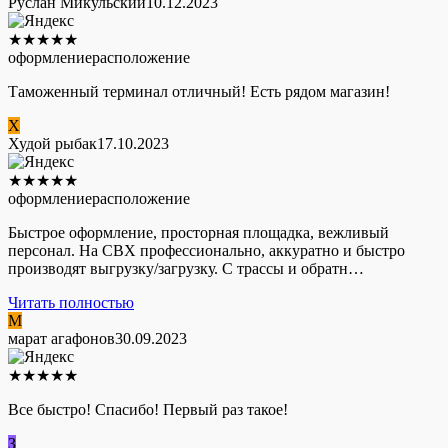
Руслан Микульский
10.12.2023
★
★
★
★
★
оформление
расположение
Таможенный терминал отличный! Есть рядом магазин!
Х
Худой рыбак
17.10.2023
★
★
★
★
★
оформление
расположение
Быстрое оформление, просторная площадка, вежливый
персонал. На СВХ профессионально, аккуратно и быстро
производят выгрузку/загрузку. С трассы и обратн…
Читать полностью
М
марат агафонов
30.09.2023
★
★
★
★
★
Все быстро! Спасибо! Первый раз такое!
З