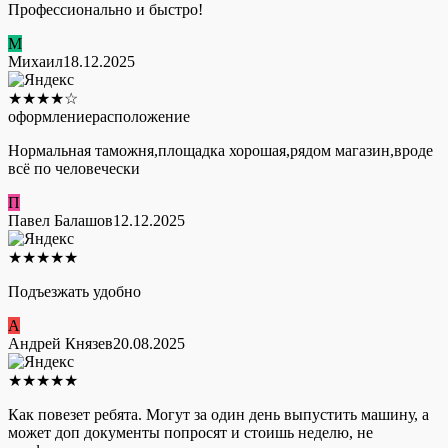
Профессионально и быстро!
М
Михаил
18.12.2025
★
★
★
★
☆
оформление
расположение
Нормальная таможня,площадка хорошая,рядом магазин,вроде
всё по человечески
П
Павел Балашов
12.12.2025
★
★
★
★
★
Подъезжать удобно
А
Андрей Князев
20.08.2025
★
★
★
★
★
Как повезет ребята. Могут за один день выпустить машину, а
может доп документы попросят и стоишь неделю, не