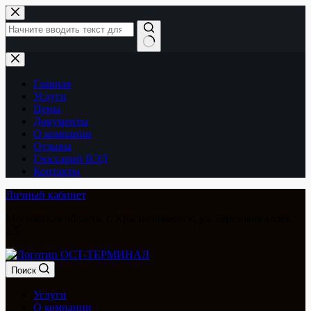
Перейти
к
сути
Ничего
не
найдено
Главная
Услуги
Цены
Документы
О компании
Отзывы
Глоссарий ВЭД
Контакты
Личный кабинет
Московская область, г. Краснознаменск, ул. Березовая аллея,
д.5
Поиск
Услуги
О компании