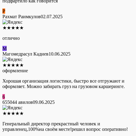
подфартило как говорится
Р
Рахмат Раимкулов
02.07.2025
★
★
★
★
★
отлично
М
Магомедрасул Кадиев
10.06.2025
★
★
★
★
★
оформление
Хорошая организация логистики, быстро все отгружают и
оформляет. Можно забирать груз на грузовом каршеринге.
6
655044 авилов
09.06.2025
★
★
★
★
★
Генеральный директор прекрастный человек и
управленец,100%на своём месте!решил вопрос оперативно!