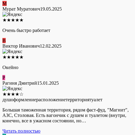
М
Мурат Муратович
19.05.2025
★
★
★
★
★
Очень быстро работает
В
Виктор Иванович
12.02.2025
★
★
★
★
★
Окейно
Р
Рагиня Дмитрий
15.01.2025
★
★
★
★
☆
душ
оформление
расположение
территория
туалет
Большая таможенная территория, рядом фаст-фуд, "Магнит",
АЗС, Столовая. Есть вагончик с душем и туалетом (внутри,
конечно, все в ужасном состоянии, но…
Читать полностью