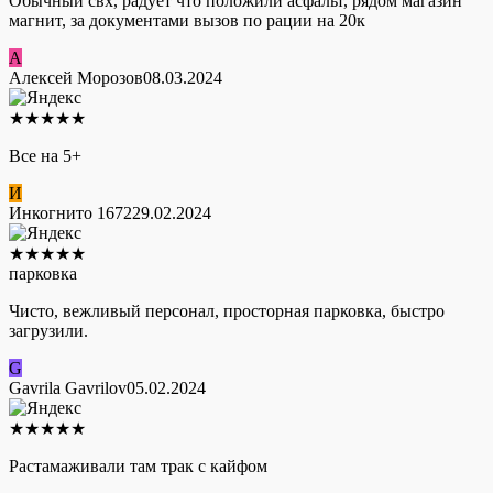
Обычный свх, радует что положили асфальт, рядом магазин
магнит, за документами вызов по рации на 20к
А
Алексей Морозов
08.03.2024
★
★
★
★
★
Все на 5+
И
Инкогнито 1672
29.02.2024
★
★
★
★
★
парковка
Чисто, вежливый персонал, просторная парковка, быстро
загрузили.
G
Gavrila Gavrilov
05.02.2024
★
★
★
★
★
Растамаживали там трак с кайфом