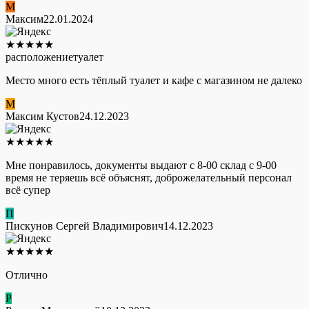
М
Максим
22.01.2024
★
★
★
★
★
расположение
туалет
Место много есть тёплый туалет и кафе с магазином не далеко
М
Максим Кустов
24.12.2023
★
★
★
★
★
Мне понравилось, документы выдают с 8-00 склад с 9-00
время не теряешь всё объяснят, доброжелательный персонал
всё супер
П
Пискунов Сергей Владимирович
14.12.2023
★
★
★
★
★
Отлично
Р