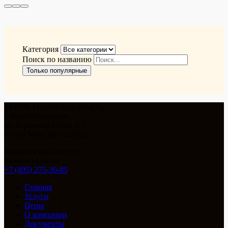
Категория
Поиск по названию
Только популярные
143090, Московская область,
г. Краснознаменск,
ул. Березовая аллея, д.5
(43 км Минского шоссе)
Коммерческий отдел:
info@ost-term.ru
+7 (495) 275-30-85
Главная
Услуги
Цены
О компании
Документы