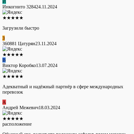
И
Инкогнито 3284
24.11.2024
★
★
★
★
★
Загрузили быстро
3
360881 Цатурян
23.11.2024
★
★
★
★
★
В
Виктор Коробко
13.07.2024
★
★
★
★
★
Адекватный и надёжный партнёр в сфере международных
перевозок
А
Андрей Межевич
18.03.2024
★
★
★
★
★
расположение