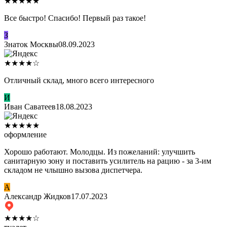
★
★
★
★
★
Все быстро! Спасибо! Первый раз такое!
З
Знаток Москвы
08.09.2023
★
★
★
★
☆
Отличный склад, много всего интересного
И
Иван Саватеев
18.08.2023
★
★
★
★
★
оформление
Хорошо работают. Молодцы. Из пожеланий: улучшить
санитарную зону и поставить усилитель на рацию - за 3-им
складом не члышно вызова диспетчера.
А
Александр Жидков
17.07.2023
★
★
★
★
☆