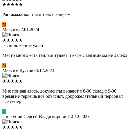
★
★
★
★
★
Растамаживали там трак с кайфом
М
Максим
22.01.2024
★
★
★
★
★
расположение
туалет
Место много есть тёплый туалет и кафе с магазином не далеко
М
Максим Кустов
24.12.2023
★
★
★
★
★
Мне понравилось, документы выдают с 8-00 склад с 9-00
время не теряешь всё объяснят, доброжелательный персонал
всё супер
П
Пискунов Сергей Владимирович
14.12.2023
★
★
★
★
★