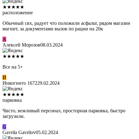
★
★
★
★
★
расположение
Обычный свх, радует что положили асфальт, рядом магазин
магнит, за документами вызов по рации на 20к
А
Алексей Морозов
08.03.2024
★
★
★
★
★
Все на 5+
И
Инкогнито 1672
29.02.2024
★
★
★
★
★
парковка
Чисто, вежливый персонал, просторная парковка, быстро
загрузили.
G
Gavrila Gavrilov
05.02.2024