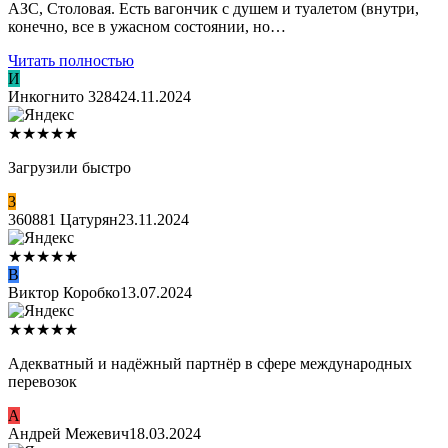
АЗС, Столовая. Есть вагончик с душем и туалетом (внутри,
конечно, все в ужасном состоянии, но…
Читать полностью
И
Инкогнито 3284
24.11.2024
★
★
★
★
★
Загрузили быстро
3
360881 Цатурян
23.11.2024
★
★
★
★
★
В
Виктор Коробко
13.07.2024
★
★
★
★
★
Адекватный и надёжный партнёр в сфере международных
перевозок
А
Андрей Межевич
18.03.2024