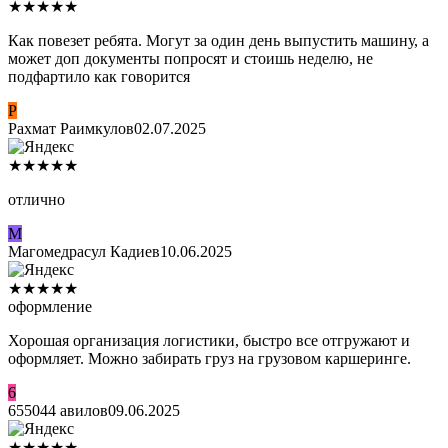
★
★
★
★
★
Как повезет ребята. Могут за один день выпустить машину, а
может доп документы попросят и стоишь неделю, не
подфартило как говорится
Р
Рахмат Раимкулов
02.07.2025
★
★
★
★
★
отлично
М
Магомедрасул Кадиев
10.06.2025
★
★
★
★
★
оформление
Хорошая организация логистики, быстро все отгружают и
оформляет. Можно забирать груз на грузовом каршеринге.
6
655044 авилов
09.06.2025
★
★
★
★
★