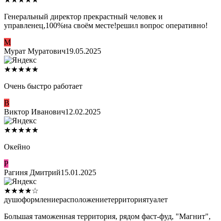
Генеральный директор прекрастный человек и
управленец,100%на своём месте!решил вопрос оперативно!
М
Мурат Муратович
19.05.2025
★
★
★
★
★
Очень быстро работает
В
Виктор Иванович
12.02.2025
★
★
★
★
★
Окейно
Р
Рагиня Дмитрий
15.01.2025
★
★
★
★
☆
душ
оформление
расположение
территория
туалет
Большая таможенная территория, рядом фаст-фуд, "Магнит",