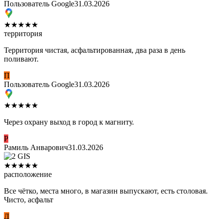
Пользователь Google
31.03.2026
★
★
★
★
★
территория
Территория чистая, асфальтированная, два раза в день
поливают.
П
Пользователь Google
31.03.2026
★
★
★
★
★
Через охрану выход в город к магниту.
Р
Рамиль Анварович
31.03.2026
★
★
★
★
★
расположение
Все чётко, места много, в магазин выпускают, есть столовая.
Чисто, асфальт
Д