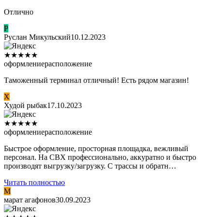
Отлично
Р
Руслан Микульский
10.12.2023
★
★
★
★
★
оформление
расположение
Таможенный терминал отличный! Есть рядом магазин!
Х
Худой рыбак
17.10.2023
★
★
★
★
★
оформление
расположение
Быстрое оформление, просторная площадка, вежливый
персонал. На СВХ профессионально, аккуратно и быстро
производят выгрузку/загрузку. С трассы и обратн…
Читать полностью
М
марат агафонов
30.09.2023