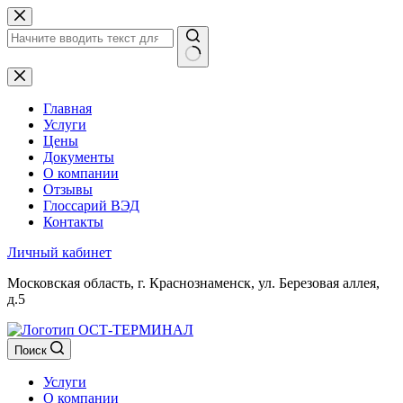
Перейти
к
сути
Ничего
не
найдено
Главная
Услуги
Цены
Документы
О компании
Отзывы
Глоссарий ВЭД
Контакты
Личный кабинет
Московская область, г. Краснознаменск, ул. Березовая аллея,
д.5
Поиск
Услуги
О компании