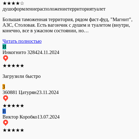
★
★
★
★
☆
душ
оформление
расположение
территория
туалет
Большая таможенная территория, рядом фаст-фуд, "Магнит",
АЗС, Столовая. Есть вагончик с душем и туалетом (внутри,
конечно, все в ужасном состоянии, но…
Читать полностью
И
Инкогнито 3284
24.11.2024
★
★
★
★
★
Загрузили быстро
3
360881 Цатурян
23.11.2024
★
★
★
★
★
В
Виктор Коробко
13.07.2024
★
★
★
★
★