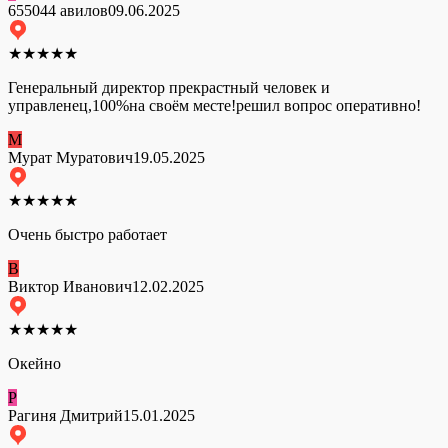
655044 авилов
09.06.2025
★
★
★
★
★
Генеральный директор прекрастный человек и
управленец,100%на своём месте!решил вопрос оперативно!
М
Мурат Муратович
19.05.2025
★
★
★
★
★
Очень быстро работает
В
Виктор Иванович
12.02.2025
★
★
★
★
★
Окейно
Р
Рагиня Дмитрий
15.01.2025