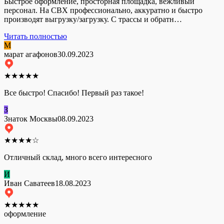
Быстрое оформление, просторная площадка, вежливый
персонал. На СВХ профессионально, аккуратно и быстро
производят выгрузку/загрузку. С трассы и обратн…
Читать полностью
М
марат агафонов
30.09.2023
★
★
★
★
★
Все быстро! Спасибо! Первый раз такое!
З
Знаток Москвы
08.09.2023
★
★
★
★
☆
Отличный склад, много всего интересного
И
Иван Саватеев
18.08.2023
★
★
★
★
★
оформление