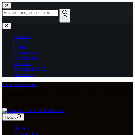
Перейти
к
сути
Ничего
не
найдено
Главная
Услуги
Цены
Документы
О компании
Отзывы
Глоссарий ВЭД
Контакты
Личный кабинет
Московская область, г. Краснознаменск, ул. Березовая аллея,
д.5
Поиск
Услуги
О компании