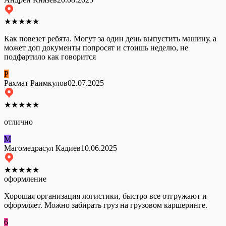
★
★
★
★
★
Как повезет ребята. Могут за один день выпустить машину, а
может доп документы попросят и стоишь неделю, не
подфартило как говорится
Р
Рахмат Раимкулов
02.07.2025
★
★
★
★
★
отлично
М
Магомедрасул Кадиев
10.06.2025
★
★
★
★
★
оформление
Хорошая организация логистики, быстро все отгружают и
оформляет. Можно забирать груз на грузовом каршеринге.
6