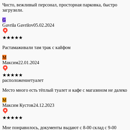
Чисто, вежливый персонал, просторная парковка, быстро
загрузили.
G
Gavrila Gavrilov
05.02.2024
★
★
★
★
★
Растамаживали там трак с кайфом
М
Максим
22.01.2024
★
★
★
★
★
расположение
туалет
Место много есть тёплый туалет и кафе с магазином не далеко
М
Максим Кустов
24.12.2023
★
★
★
★
★
Мне понравилось, документы выдают с 8-00 склад с 9-00