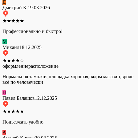
Д
Дмитрий К.
19.03.2026
★
★
★
★
★
Профессионально и быстро!
М
Михаил
18.12.2025
★
★
★
★
☆
оформление
расположение
Нормальная таможня,площадка хорошая,рядом магазин,вроде
всё по человечески
П
Павел Балашов
12.12.2025
★
★
★
★
★
Подъезжать удобно
А
Андрей Князев
20.08.2025