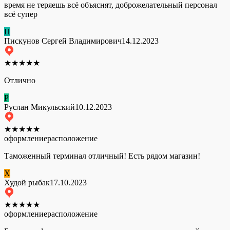
время не теряешь всё объяснят, доброжелательный персонал
всё супер
П
Пискунов Сергей Владимирович
14.12.2023
★
★
★
★
★
Отлично
Р
Руслан Микульский
10.12.2023
★
★
★
★
★
оформление
расположение
Таможенный терминал отличный! Есть рядом магазин!
Х
Худой рыбак
17.10.2023
★
★
★
★
★
оформление
расположение