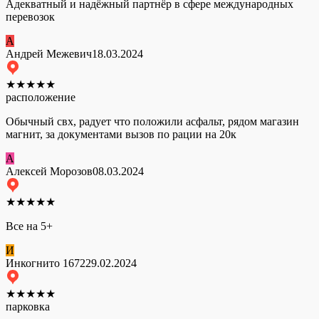
Адекватный и надёжный партнёр в сфере международных
перевозок
А
Андрей Межевич
18.03.2024
★
★
★
★
★
расположение
Обычный свх, радует что положили асфальт, рядом магазин
магнит, за документами вызов по рации на 20к
А
Алексей Морозов
08.03.2024
★
★
★
★
★
Все на 5+
И
Инкогнито 1672
29.02.2024
★
★
★
★
★
парковка