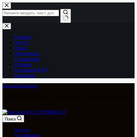
Перейти
к
сути
Ничего
не
найдено
Главная
Услуги
Цены
Документы
О компании
Отзывы
Глоссарий ВЭД
Контакты
Личный кабинет
Московская область, г. Краснознаменск, ул. Березовая аллея,
д.5
Поиск
Услуги
О компании