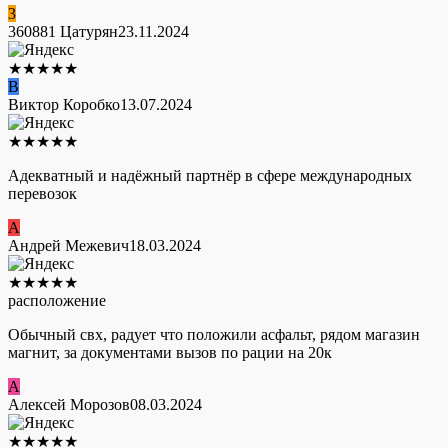
3
360881 Цатурян
23.11.2024
★
★
★
★
★
В
Виктор Коробко
13.07.2024
★
★
★
★
★
Адекватный и надёжный партнёр в сфере международных
перевозок
А
Андрей Межевич
18.03.2024
★
★
★
★
★
расположение
Обычный свх, радует что положили асфальт, рядом магазин
магнит, за документами вызов по рации на 20к
А
Алексей Морозов
08.03.2024
★
★
★
★
★