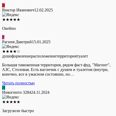
В
Виктор Иванович
12.02.2025
★
★
★
★
★
Окейно
Р
Рагиня Дмитрий
15.01.2025
★
★
★
★
☆
душ
оформление
расположение
территория
туалет
Большая таможенная территория, рядом фаст-фуд, "Магнит",
АЗС, Столовая. Есть вагончик с душем и туалетом (внутри,
конечно, все в ужасном состоянии, но…
Читать полностью
И
Инкогнито 3284
24.11.2024
★
★
★
★
★
Загрузили быстро