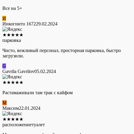
Все на 5+
И
Инкогнито 1672
29.02.2024
★
★
★
★
★
парковка
Чисто, вежливый персонал, просторная парковка, быстро
загрузили.
G
Gavrila Gavrilov
05.02.2024
★
★
★
★
★
Растамаживали там трак с кайфом
М
Максим
22.01.2024
★
★
★
★
★
расположение
туалет