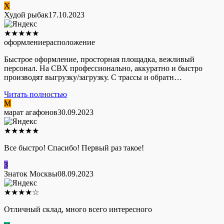
Х
Худой рыбак
17.10.2023
★
★
★
★
★
оформление
расположение
Быстрое оформление, просторная площадка, вежливый
персонал. На СВХ профессионально, аккуратно и быстро
производят выгрузку/загрузку. С трассы и обратн…
Читать полностью
М
марат агафонов
30.09.2023
★
★
★
★
★
Все быстро! Спасибо! Первый раз такое!
З
Знаток Москвы
08.09.2023
★
★
★
★
☆
Отличный склад, много всего интересного