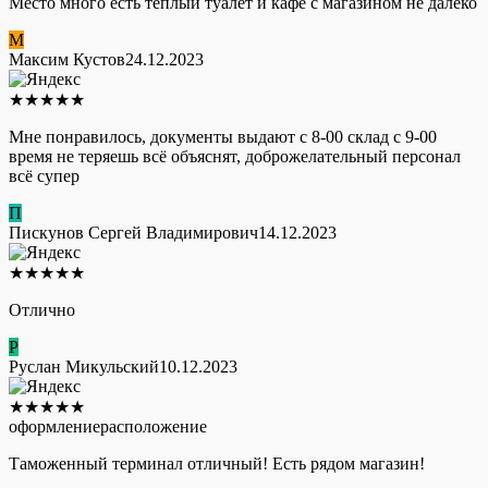
Место много есть тёплый туалет и кафе с магазином не далеко
М
Максим Кустов
24.12.2023
★
★
★
★
★
Мне понравилось, документы выдают с 8-00 склад с 9-00
время не теряешь всё объяснят, доброжелательный персонал
всё супер
П
Пискунов Сергей Владимирович
14.12.2023
★
★
★
★
★
Отлично
Р
Руслан Микульский
10.12.2023
★
★
★
★
★
оформление
расположение
Таможенный терминал отличный! Есть рядом магазин!