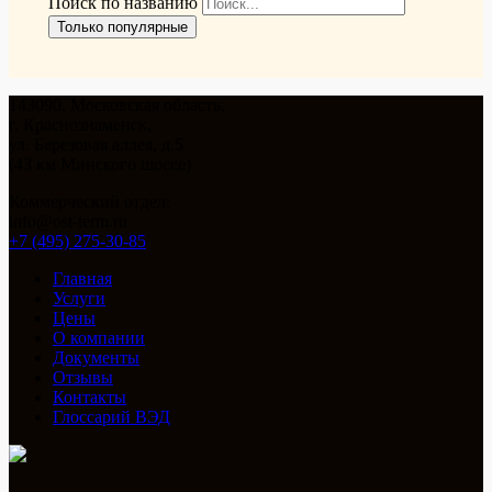
Поиск по названию
Только популярные
143090, Московская область,
г. Краснознаменск,
ул. Березовая аллея, д.5
(43 км Минского шоссе)
Коммерческий отдел:
info@ost-term.ru
+7 (495) 275-30-85
Главная
Услуги
Цены
О компании
Документы
Отзывы
Контакты
Глоссарий ВЭД