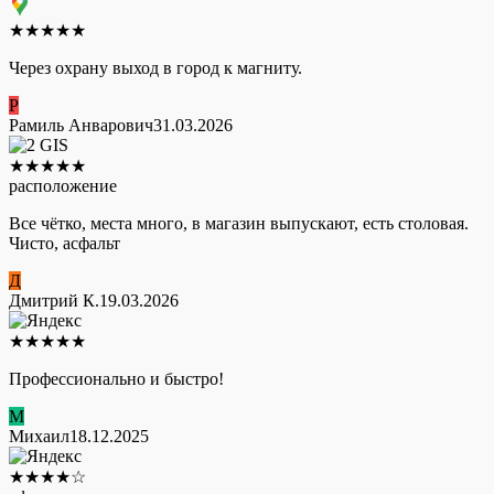
★
★
★
★
★
Через охрану выход в город к магниту.
Р
Рамиль Анварович
31.03.2026
★
★
★
★
★
расположение
Все чётко, места много, в магазин выпускают, есть столовая.
Чисто, асфальт
Д
Дмитрий К.
19.03.2026
★
★
★
★
★
Профессионально и быстро!
М
Михаил
18.12.2025
★
★
★
★
☆