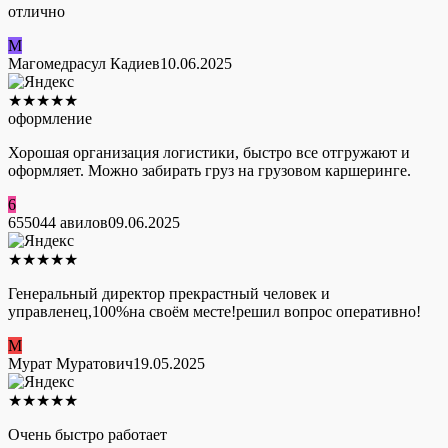
отлично
М
Магомедрасул Кадиев
10.06.2025
★
★
★
★
★
оформление
Хорошая организация логистики, быстро все отгружают и
оформляет. Можно забирать груз на грузовом каршеринге.
6
655044 авилов
09.06.2025
★
★
★
★
★
Генеральный директор прекрастный человек и
управленец,100%на своём месте!решил вопрос оперативно!
М
Мурат Муратович
19.05.2025
★
★
★
★
★
Очень быстро работает