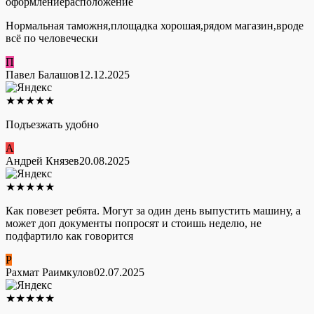
оформление
расположение
Нормальная таможня,площадка хорошая,рядом магазин,вроде
всё по человечески
П
Павел Балашов
12.12.2025
★
★
★
★
★
Подъезжать удобно
А
Андрей Князев
20.08.2025
★
★
★
★
★
Как повезет ребята. Могут за один день выпустить машину, а
может доп документы попросят и стоишь неделю, не
подфартило как говорится
Р
Рахмат Раимкулов
02.07.2025
★
★
★
★
★