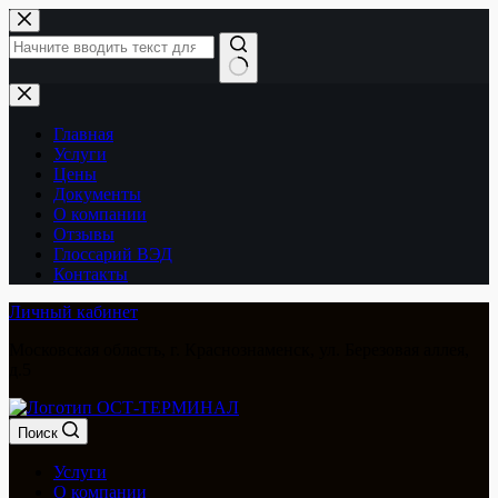
Перейти
к
сути
Ничего
не
найдено
Главная
Услуги
Цены
Документы
О компании
Отзывы
Глоссарий ВЭД
Контакты
Личный кабинет
Московская область, г. Краснознаменск, ул. Березовая аллея,
д.5
Поиск
Услуги
О компании