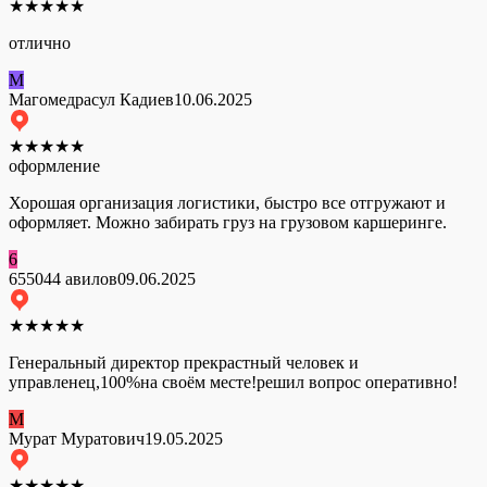
★
★
★
★
★
отлично
М
Магомедрасул Кадиев
10.06.2025
★
★
★
★
★
оформление
Хорошая организация логистики, быстро все отгружают и
оформляет. Можно забирать груз на грузовом каршеринге.
6
655044 авилов
09.06.2025
★
★
★
★
★
Генеральный директор прекрастный человек и
управленец,100%на своём месте!решил вопрос оперативно!
М
Мурат Муратович
19.05.2025
★
★
★
★
★