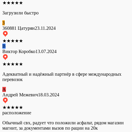
★
★
★
★
★
Загрузили быстро
3
360881 Цатурян
23.11.2024
★
★
★
★
★
В
Виктор Коробко
13.07.2024
★
★
★
★
★
Адекватный и надёжный партнёр в сфере международных
перевозок
А
Андрей Межевич
18.03.2024
★
★
★
★
★
расположение
Обычный свх, радует что положили асфальт, рядом магазин
магнит, за документами вызов по рации на 20к