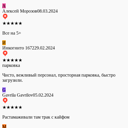
А
Алексей Морозов
08.03.2024
★
★
★
★
★
Все на 5+
И
Инкогнито 1672
29.02.2024
★
★
★
★
★
парковка
Чисто, вежливый персонал, просторная парковка, быстро
загрузили.
G
Gavrila Gavrilov
05.02.2024
★
★
★
★
★
Растамаживали там трак с кайфом
М