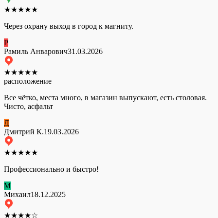
★
★
★
★
★
Через охрану выход в город к магниту.
Р
Рамиль Анварович
31.03.2026
★
★
★
★
★
расположение
Все чётко, места много, в магазин выпускают, есть столовая.
Чисто, асфальт
Д
Дмитрий К.
19.03.2026
★
★
★
★
★
Профессионально и быстро!
М
Михаил
18.12.2025
★
★
★
★
☆