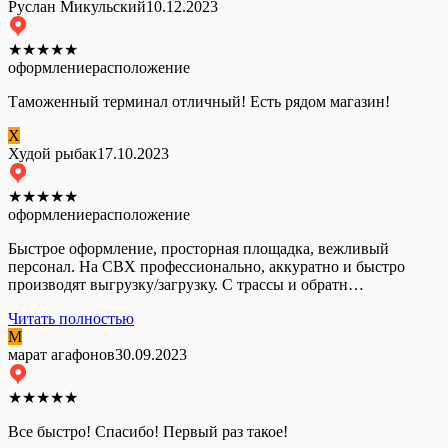
Руслан Микульский
10.12.2023
★
★
★
★
★
оформление
расположение
Таможенный терминал отличный! Есть рядом магазин!
Х
Худой рыбак
17.10.2023
★
★
★
★
★
оформление
расположение
Быстрое оформление, просторная площадка, вежливый
персонал. На СВХ профессионально, аккуратно и быстро
производят выгрузку/загрузку. С трассы и обратн…
Читать полностью
М
марат агафонов
30.09.2023
★
★
★
★
★
Все быстро! Спасибо! Первый раз такое!