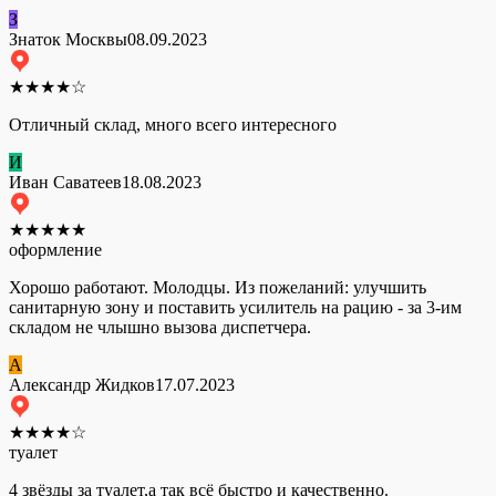
З
Знаток Москвы
08.09.2023
★
★
★
★
☆
Отличный склад, много всего интересного
И
Иван Саватеев
18.08.2023
★
★
★
★
★
оформление
Хорошо работают. Молодцы. Из пожеланий: улучшить
санитарную зону и поставить усилитель на рацию - за 3-им
складом не члышно вызова диспетчера.
А
Александр Жидков
17.07.2023
★
★
★
★
☆
туалет
4 звёзды за туалет,а так всё быстро и качественно.