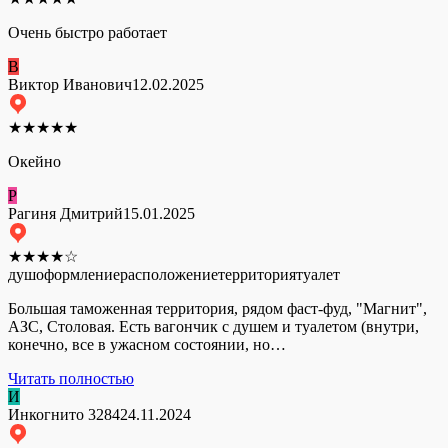
Очень быстро работает
В
Виктор Иванович
12.02.2025
★
★
★
★
★
Окейно
Р
Рагиня Дмитрий
15.01.2025
★
★
★
★
☆
душ
оформление
расположение
территория
туалет
Большая таможенная территория, рядом фаст-фуд, "Магнит",
АЗС, Столовая. Есть вагончик с душем и туалетом (внутри,
конечно, все в ужасном состоянии, но…
Читать полностью
И
Инкогнито 3284
24.11.2024