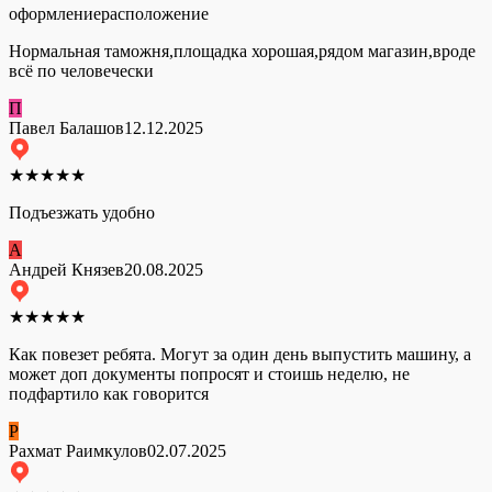
оформление
расположение
Нормальная таможня,площадка хорошая,рядом магазин,вроде
всё по человечески
П
Павел Балашов
12.12.2025
★
★
★
★
★
Подъезжать удобно
А
Андрей Князев
20.08.2025
★
★
★
★
★
Как повезет ребята. Могут за один день выпустить машину, а
может доп документы попросят и стоишь неделю, не
подфартило как говорится
Р
Рахмат Раимкулов
02.07.2025