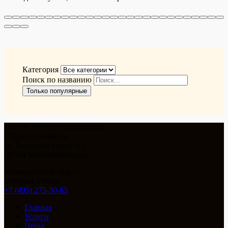
Категория
Поиск по названию
Только популярные
143090, Московская область,
г. Краснознаменск,
ул. Березовая аллея, д.5
(43 км Минского шоссе)
Коммерческий отдел:
info@ost-term.ru
+7 (495) 275-30-85
Главная
Услуги
Цены