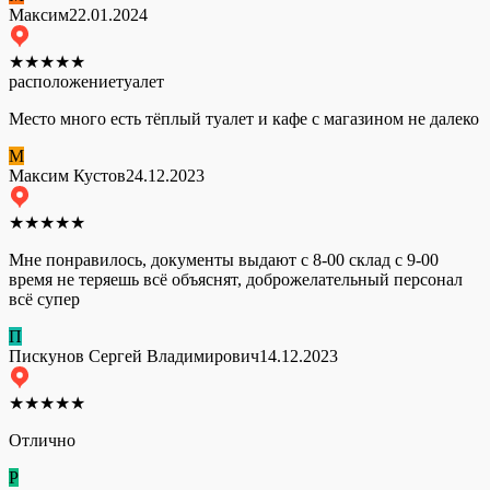
Максим
22.01.2024
★
★
★
★
★
расположение
туалет
Место много есть тёплый туалет и кафе с магазином не далеко
М
Максим Кустов
24.12.2023
★
★
★
★
★
Мне понравилось, документы выдают с 8-00 склад с 9-00
время не теряешь всё объяснят, доброжелательный персонал
всё супер
П
Пискунов Сергей Владимирович
14.12.2023
★
★
★
★
★
Отлично
Р