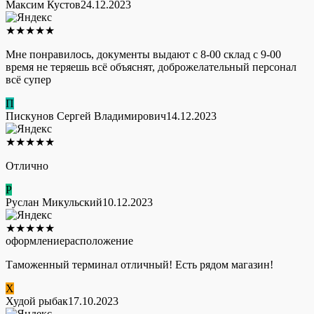
Максим Кустов
24.12.2023
★
★
★
★
★
Мне понравилось, документы выдают с 8-00 склад с 9-00
время не теряешь всё объяснят, доброжелательный персонал
всё супер
П
Пискунов Сергей Владимирович
14.12.2023
★
★
★
★
★
Отлично
Р
Руслан Микульский
10.12.2023
★
★
★
★
★
оформление
расположение
Таможенный терминал отличный! Есть рядом магазин!
Х
Худой рыбак
17.10.2023