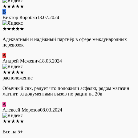
★
★
★
★
★
В
Виктор Коробко
13.07.2024
★
★
★
★
★
Адекватный и надёжный партнёр в сфере международных
перевозок
А
Андрей Межевич
18.03.2024
★
★
★
★
★
расположение
Обычный свх, радует что положили асфальт, рядом магазин
магнит, за документами вызов по рации на 20к
А
Алексей Морозов
08.03.2024
★
★
★
★
★
Все на 5+