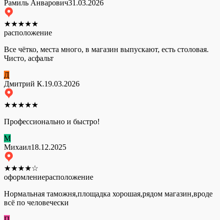
Рамиль Анварович
31.03.2026
★
★
★
★
★
расположение
Все чётко, места много, в магазин выпускают, есть столовая.
Чисто, асфальт
Д
Дмитрий К.
19.03.2026
★
★
★
★
★
Профессионально и быстро!
М
Михаил
18.12.2025
★
★
★
★
☆
оформление
расположение
Нормальная таможня,площадка хорошая,рядом магазин,вроде
всё по человечески
П