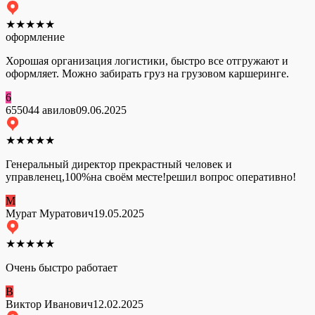
★
★
★
★
★
оформление
Хорошая организация логистики, быстро все отгружают и
оформляет. Можно забирать груз на грузовом каршеринге.
6
655044 авилов
09.06.2025
★
★
★
★
★
Генеральный директор прекрастный человек и
управленец,100%на своём месте!решил вопрос оперативно!
М
Мурат Муратович
19.05.2025
★
★
★
★
★
Очень быстро работает
В
Виктор Иванович
12.02.2025