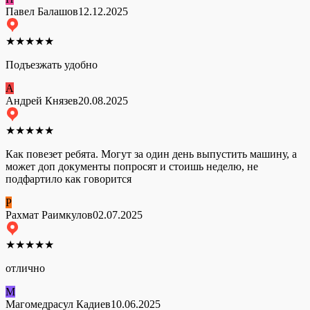
Павел Балашов
12.12.2025
★
★
★
★
★
Подъезжать удобно
А
Андрей Князев
20.08.2025
★
★
★
★
★
Как повезет ребята. Могут за один день выпустить машину, а
может доп документы попросят и стоишь неделю, не
подфартило как говорится
Р
Рахмат Раимкулов
02.07.2025
★
★
★
★
★
отлично
М
Магомедрасул Кадиев
10.06.2025