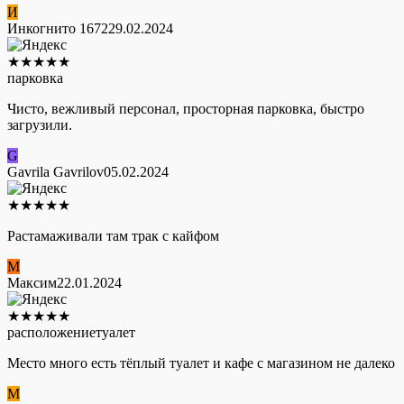
И
Инкогнито 1672
29.02.2024
★
★
★
★
★
парковка
Чисто, вежливый персонал, просторная парковка, быстро
загрузили.
G
Gavrila Gavrilov
05.02.2024
★
★
★
★
★
Растамаживали там трак с кайфом
М
Максим
22.01.2024
★
★
★
★
★
расположение
туалет
Место много есть тёплый туалет и кафе с магазином не далеко
М