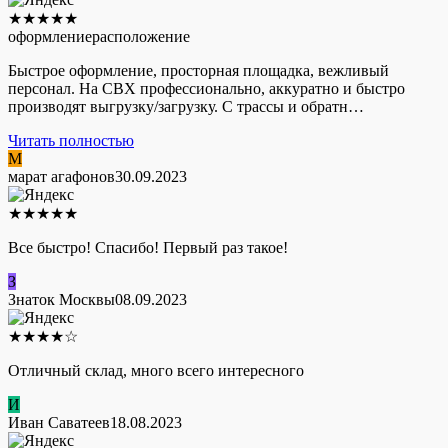
★
★
★
★
★
оформление
расположение
Быстрое оформление, просторная площадка, вежливый
персонал. На СВХ профессионально, аккуратно и быстро
производят выгрузку/загрузку. С трассы и обратн…
Читать полностью
М
марат агафонов
30.09.2023
★
★
★
★
★
Все быстро! Спасибо! Первый раз такое!
З
Знаток Москвы
08.09.2023
★
★
★
★
☆
Отличный склад, много всего интересного
И
Иван Саватеев
18.08.2023