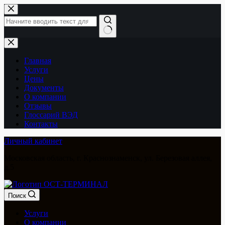
Перейти
к
сути
Ничего
не
найдено
Главная
Услуги
Цены
Документы
О компании
Отзывы
Глоссарий ВЭД
Контакты
Личный кабинет
Московская область, г. Краснознаменск, ул. Березовая аллея,
д.5
Поиск
Услуги
О компании