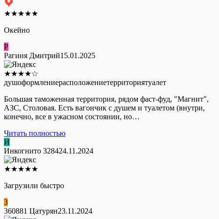
★
★
★
★
★
Окейно
Р
Рагиня Дмитрий
15.01.2025
★
★
★
★
☆
душ
оформление
расположение
территория
туалет
Большая таможенная территория, рядом фаст-фуд, "Магнит",
АЗС, Столовая. Есть вагончик с душем и туалетом (внутри,
конечно, все в ужасном состоянии, но…
Читать полностью
И
Инкогнито 3284
24.11.2024
★
★
★
★
★
Загрузили быстро
3
360881 Цатурян
23.11.2024